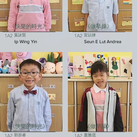
《快樂的時光》
《做早操》
葉詠賢
宣以律
1A2
1A2
Ip Wing Yin
Seun E Lut Andrea
《快樂的時光》
《做早操》
郭崇睿
蕭雅偲
1A2
1A2