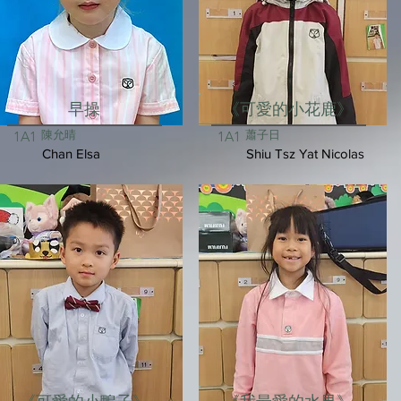
早操
《可愛的小花鹿》
陳允晴
蕭子日
1A1
1A1
Chan Elsa
Shiu Tsz Yat Nicolas