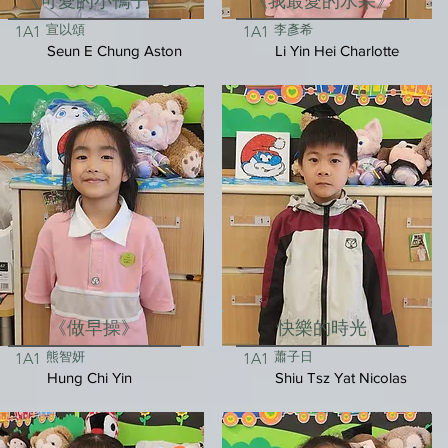
《可愛的小鴨子》
《我最愛的水果》
宣以頌
李彥希
1A1
1A1
Seun E Chung Aston
Li Yin Hei Charlotte
《做早操》
快樂的時光
熊智妍
蕭子日
1A1
1A1
Hung Chi Yin
Shiu Tsz Yat Nicolas