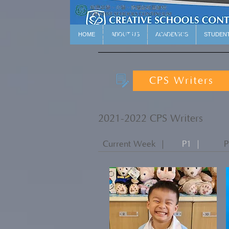
Student Works
HOME
ABOUT US
ACADEMICS
STUDEN
CPS Writers
2021-2022 CPS Writers
Current Week ｜
P1 ｜
P