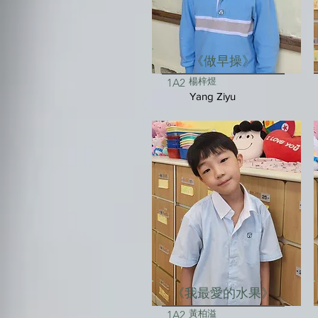
《做早操》
楊梓煜
1A2
Yang Ziyu
《我最愛的水果》
黃柏溢
1A2