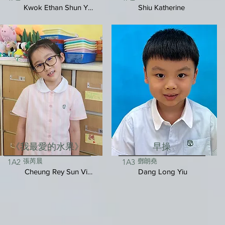
Kwok Ethan Shun Yui
Shiu Katherine
《我最愛的水果》
早操
張芮晨
鄧朗堯
1A2
1A3
Cheung Rey Sun Vivienne
Dang Long Yiu