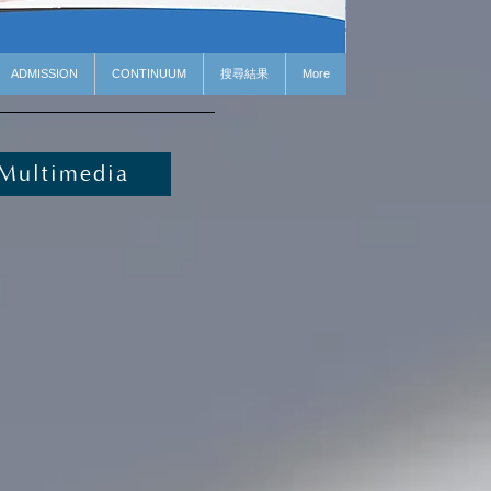
ADMISSION
CONTINUUM
搜尋結果
More
Multimedia