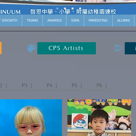
T GROWTH
TEAMS
AWARDS
SSPA
PARENTING
ALUMNI
CPS Artists
2 ｜
P3 ｜
P4 ｜
P5 ｜
P6 ｜