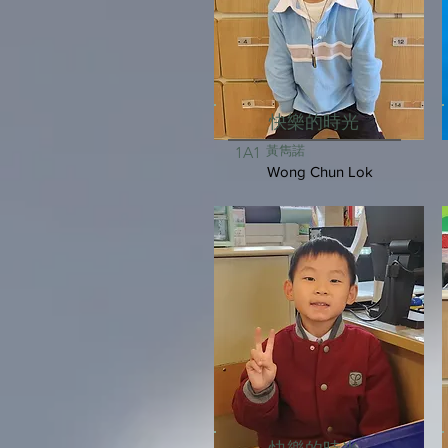
快樂的時光
黃雋諾
1A1
Wong Chun Lok