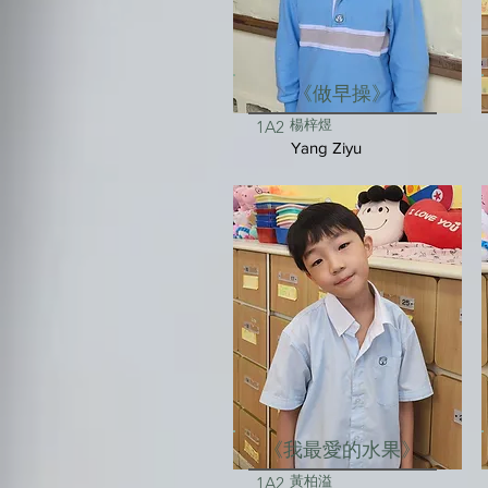
《做早操》
楊梓煜
1A2
Yang Ziyu
《我最愛的水果》
黃柏溢
1A2