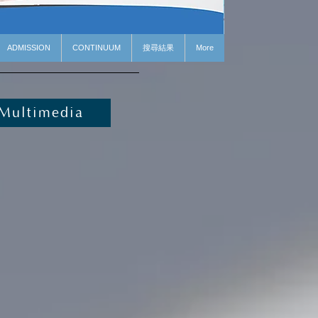
ADMISSION
CONTINUUM
搜尋結果
More
Multimedia