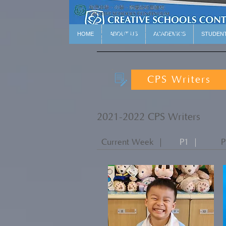
Student Works
HOME
ABOUT US
ACADEMICS
STUDEN
CPS Writers
2021-2022 CPS Writers
Current Week ｜
P1 ｜
P