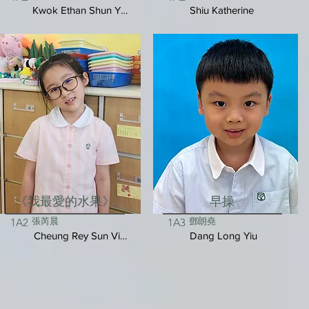
Kwok Ethan Shun Yui
Shiu Katherine
《我最愛的水果》
早操
張芮晨
鄧朗堯
1A2
1A3
Cheung Rey Sun Vivienne
Dang Long Yiu