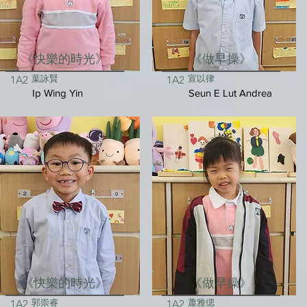
《快樂的時光》
《做早操》
葉詠賢
宣以律
1A2
1A2
Ip Wing Yin
Seun E Lut Andrea
《快樂的時光》
《做早操》
郭崇睿
蕭雅偲
1A2
1A2