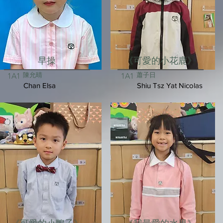
早操
《可愛的小花鹿》
陳允晴
蕭子日
1A1
1A1
Chan Elsa
Shiu Tsz Yat Nicolas