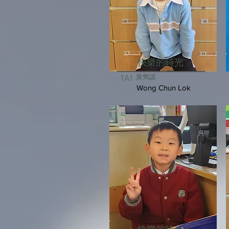
快樂的時光
黃雋諾
1A1
Wong Chun Lok