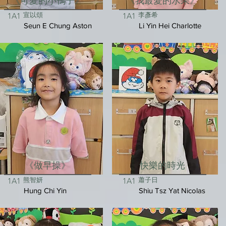
《可愛的小鴨子》
《我最愛的水果》
宣以頌
李彥希
1A1
1A1
Seun E Chung Aston
Li Yin Hei Charlotte
《做早操》
快樂的時光
熊智妍
蕭子日
1A1
1A1
Hung Chi Yin
Shiu Tsz Yat Nicolas