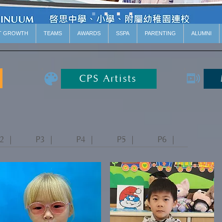
T GROWTH
TEAMS
AWARDS
SSPA
PARENTING
ALUMNI
CPS Artists
2 ｜
P3 ｜
P4 ｜
P5 ｜
P6 ｜