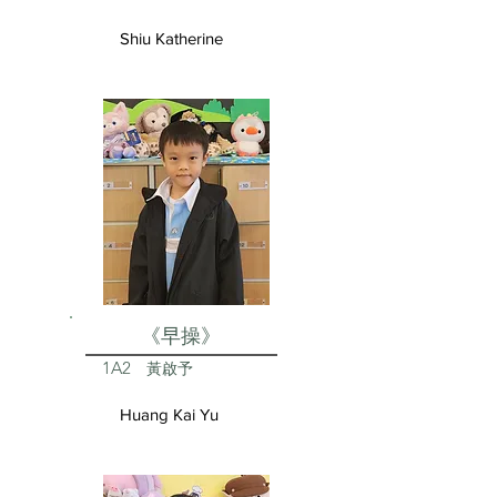
Shiu Katherine
《早操》
1A2
黃啟予
Huang Kai Yu