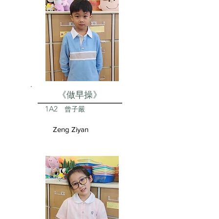
《做早操》
1A2
曾子嚴
Zeng Ziyan