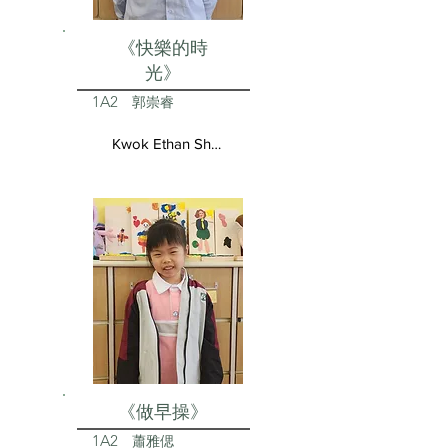
《快樂的時
光》
1A2
郭崇睿
Kwok Ethan Shun Yui
《做早操》
1A2
蕭雅偲