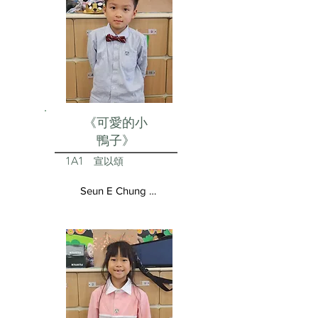
《可愛的小
鴨子》
1A1
宣以頌
Seun E Chung Aston