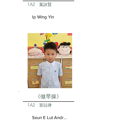
1A2
葉詠賢
Ip Wing Yin
《做早操》
1A2
宣以律
Seun E Lut Andrea