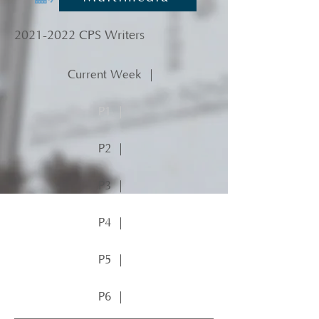
2021-2022
CPS Writers
Current Week ｜
P1 ｜
P2 ｜
P3 ｜
P4 ｜
P5 ｜
P6 ｜