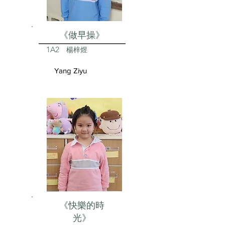
《做早操》
1A2
楊梓煜
Yang Ziyu
《快樂的時
光》