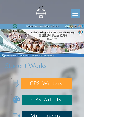
Student Works
CPS Writers
CPS Artists
Multimedia