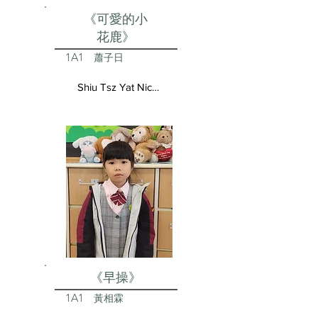
《可愛的小
花鹿》
1A1
蕭子日
Shiu Tsz Yat Nicolas
《早操》
1A1
黃相霖