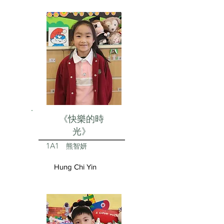
《快樂的時
光》
1A1
熊智妍
Hung Chi Yin