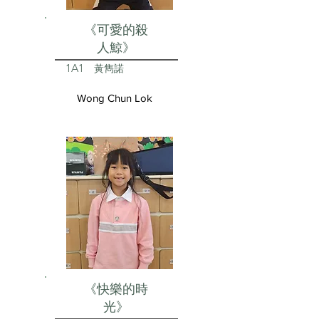
《可愛的殺
人鯨》
1A1
黃雋諾
Wong Chun Lok
《快樂的時
光》