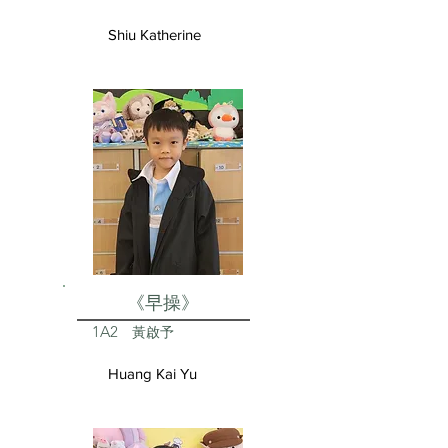
Shiu Katherine
《早操》
1A2
黃啟予
Huang Kai Yu