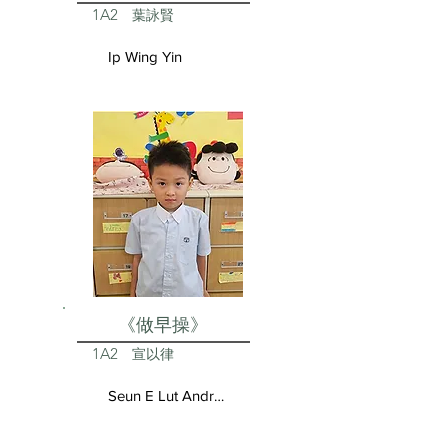
1A2
葉詠賢
Ip Wing Yin
《做早操》
1A2
宣以律
Seun E Lut Andrea