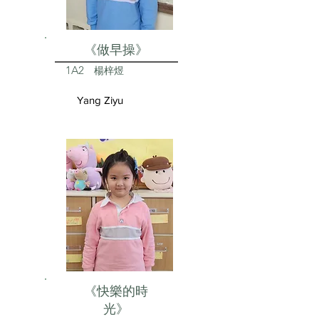
《做早操》
1A2
楊梓煜
Yang Ziyu
《快樂的時
光》