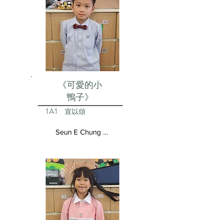
《可愛的小
鴨子》
1A1
宣以頌
Seun E Chung Aston