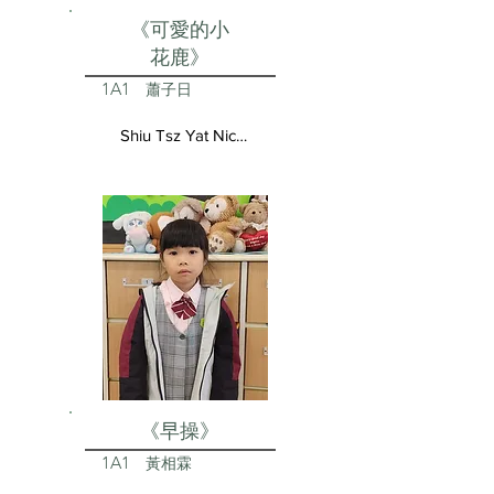
《可愛的小
花鹿》
1A1
蕭子日
Shiu Tsz Yat Nicolas
《早操》
1A1
黃相霖