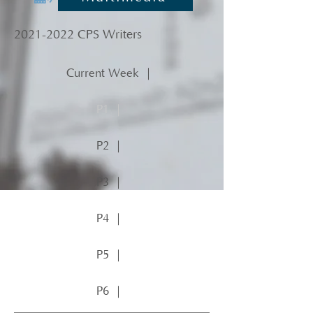
2021-2022
CPS Writers
Current Week ｜
P1 ｜
P2 ｜
P3 ｜
P4 ｜
P5 ｜
P6 ｜