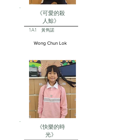
《可愛的殺
人鯨》
1A1
黃雋諾
Wong Chun Lok
《快樂的時
光》