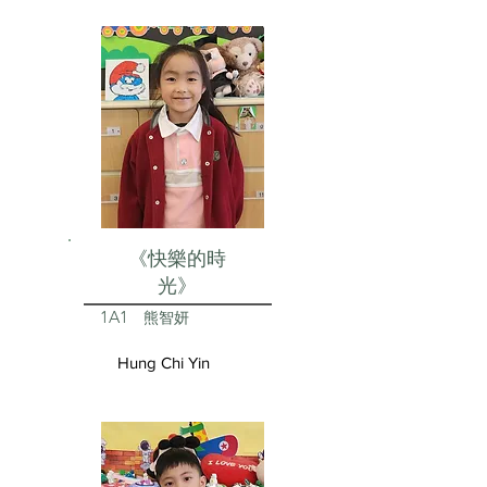
《快樂的時
光》
1A1
熊智妍
Hung Chi Yin