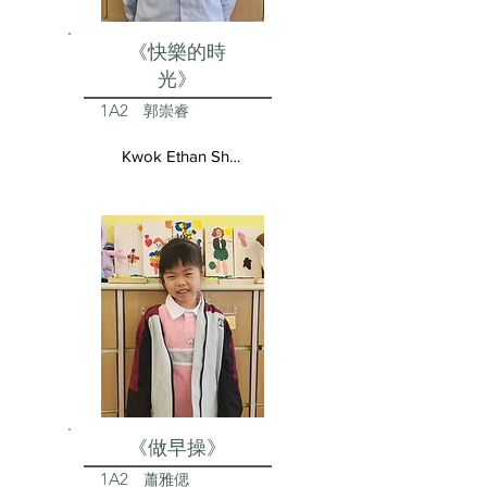
《快樂的時
光》
1A2
郭崇睿
Kwok Ethan Shun Yui
《做早操》
1A2
蕭雅偲