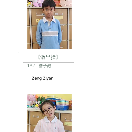
《做早操》
1A2
曾子嚴
Zeng Ziyan