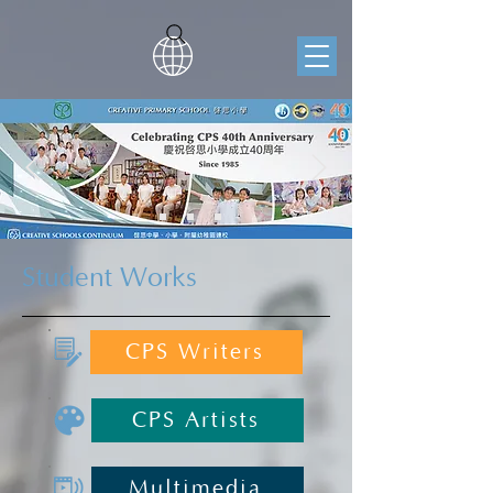
Student Works
CPS Writers
CPS Artists
Multimedia