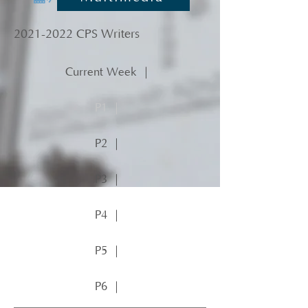
2021-2022
CPS Writers
Current Week ｜
P1 ｜
P2 ｜
P3 ｜
P4 ｜
P5 ｜
P6 ｜