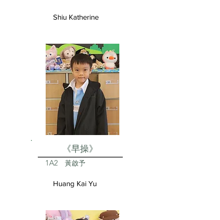
Shiu Katherine
《早操》
1A2
黃啟予
Huang Kai Yu