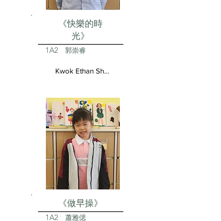
《快樂的時
光》
1A2
郭崇睿
Kwok Ethan Shun Yui
《做早操》
1A2
蕭雅偲