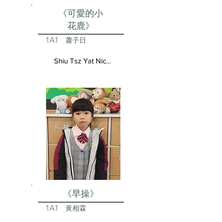
《可愛的小
花鹿》
1A1
蕭子日
Shiu Tsz Yat Nicolas
《早操》
1A1
黃相霖