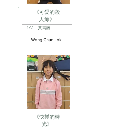
《可愛的殺
人鯨》
1A1
黃雋諾
Wong Chun Lok
《快樂的時
光》