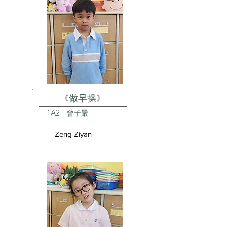
《做早操》
1A2
曾子嚴
Zeng Ziyan