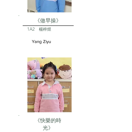
《做早操》
1A2
楊梓煜
Yang Ziyu
《快樂的時
光》