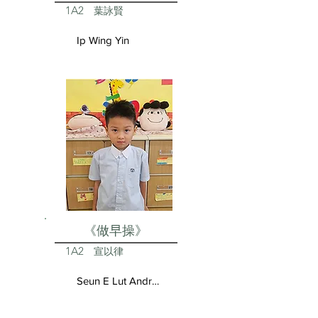
1A2
葉詠賢
Ip Wing Yin
《做早操》
1A2
宣以律
Seun E Lut Andrea