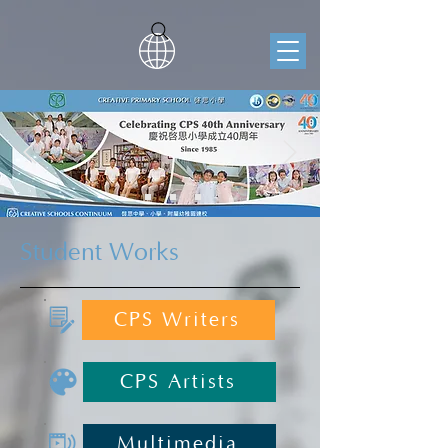
Student Works
CPS Writers
CPS Artists
Multimedia