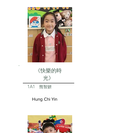
《快樂的時
光》
1A1
熊智妍
Hung Chi Yin