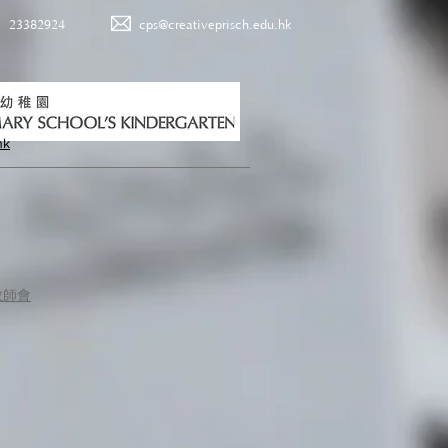
23382924
cps@creativeprisch.edu.hk
hk
教師會