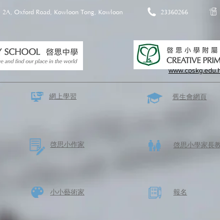
2A, Oxford Road, Kowloon Tong, Kowloon
23360266
www.cpskg.edu.
網上學習
​舊生會網頁
啓思​小作家
​啓思小學家長
​小小藝術家
​報名