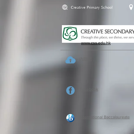
Creative Primary School
www.css.edu.hk
內聯網
Facebook
International Baccalaureate