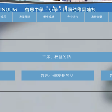
生成長
專業團隊
學生成就
升中派位
家校聯繫
主席、校監的話
啓思小學校長的話