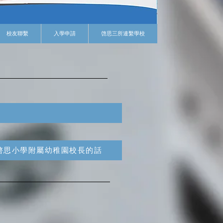
校友聯繫
入學申請
啓思三所連繫學校
啓思小學附屬幼稚園校長的話