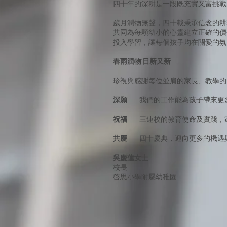
四十年的深耕是一段既充實又富挑戰
歲月潤物無聲，四十載秉承信念的耕
共同為每顆幼小的心靈建立正確的價
投入學習，讓每個孩子均在關愛的氛
春雨潤物˙日新又新
珍視與感謝每位並肩的家長、教學的
深願
我們的工作能為孩子帶來更多
祝福
三連校的教育使命及實踐，家
共慶
四十慶典，迎向更多的機遇與
吳慶蓮女士
校長
啓思小學附屬幼稚園