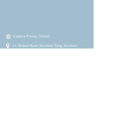
Creative Primary School
2A, Oxford Road, Kowloon Tong, Kowloon
23360266
23382924
cps@creativeprisch.edu.hk
www.css.edu.hk
www.cpskg.edu.hk