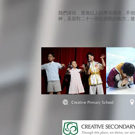
我們深信，透過以上的學習環境，不但
神，及面對二十一世紀挑戰的能力，並
Creative Primary School