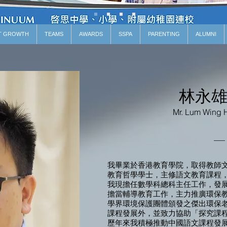
T GROWTH
TEAMS
AWARDS
SSPA
PARENTING
ALUMNI
林永
Mr. Lum Wing 
我畢業於香港教育學院，取得教師
教育哲學學士，主修語文教育課程
我現擔任數學科總科主任工作，發
擔當輔導教育工作，主力推廣環保
學界環境保護團體頒發之傑出環保
課程發展外，並致力協助「探究課
歷年來我積極推動中國語文課程發