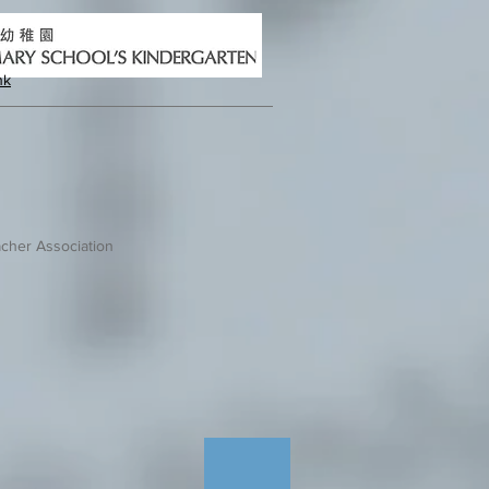
hk
cher Association