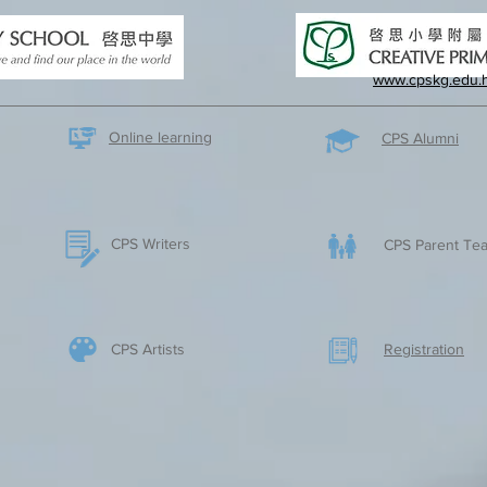
www.cpskg.edu.
Online learning
CPS Alumni
CPS Writers
CPS Parent Tea
CPS Artists
​Registration