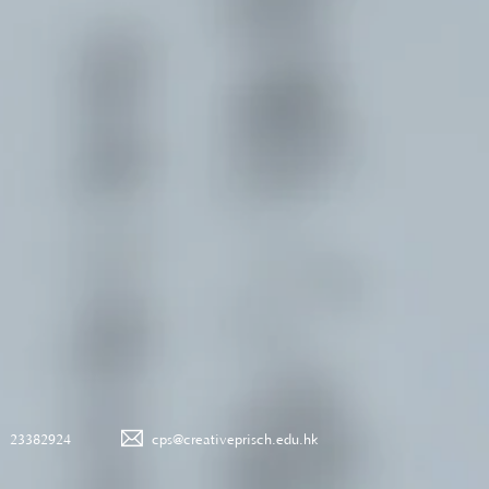
23382924
cps@creativeprisch.edu.hk