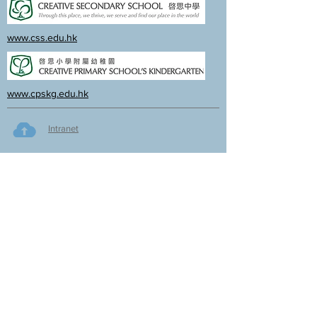
www.css.edu.hk
www.cpskg.edu.hk
Intranet
Facebook
International Baccalaureate
Online learning