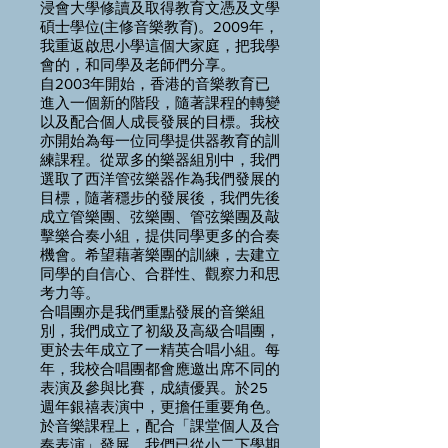
浸會大學修讀及取得教育文憑及文學
碩士學位(主修音樂教育)。2009年，
我重返啟思小學這個大家庭，把我學
會的，和同學及老師們分享。
自2003年開始，香港的音樂教育已
進入一個新的階段，隨著課程的轉變
以及配合個人成長發展的目標。我校
亦開始為每一位同學提供器教育的訓
練課程。從眾多的樂器組別中，我們
選取了西洋管弦樂器作為我們發展的
目標，隨著穩步的發展後，我們先後
成立管樂團、弦樂團、管弦樂團及敲
擊樂合奏小組，提供同學更多的合奏
機會。希望藉著樂團的訓練，去建立
同學的自信心、合群性、觀察力和思
考力等。
合唱團亦是我們重點發展的音樂組
別，我們成立了初級及高級合唱團，
更於去年成立了一精英合唱小組。每
年，我校合唱團都會應邀出席不同的
表演及參與比賽，成績優異。於25
週年銀禧表演中，更擔任重要角色。
於音樂課程上，配合「課堂個人及合
奏表演」發展，我們已從小二下學期