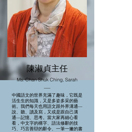
陳淑貞主任
Ms. Chan Shuk Ching, Sarah
中國語文的世界充滿了趣味，它既是
活生生的知識，又是多姿多采的藝
術。我們每天也用語文跟外界溝通---
說、聽、讀及寫，又或是跟自己溝
通---記憶、思考。當大家再細心看
看，中文字的構字、語法修辭的技
巧、巧言善辯的辭令、一筆一撇的書