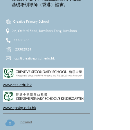
基礎培訓導師（香港）證書。
Creative Primary School
2A, Oxford Road, Kowloon Tong, Kowloon
23360266
23382924
cps@creativeprisch.edu.hk
www.css.edu.hk
www.cpskg.edu.hk
Intranet