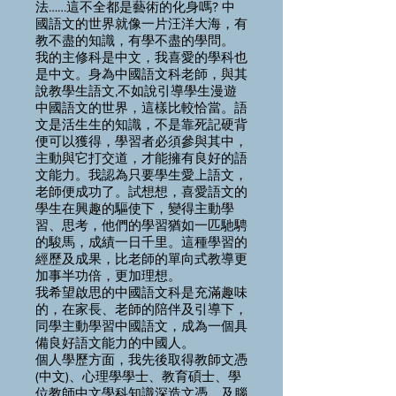
法……這不全都是藝術的化身嗎? 中
國語文的世界就像一片汪洋大海，有
教不盡的知識，有學不盡的學問。
我的主修科是中文，我喜愛的學科也
是中文。身為中國語文科老師，與其
說教學生語文,不如說引導學生漫遊
中國語文的世界，這樣比較恰當。語
文是活生生的知識，不是靠死記硬背
便可以獲得，學習者必須參與其中，
主動與它打交道，才能擁有良好的語
文能力。我認為只要學生愛上語文，
老師便成功了。試想想，喜愛語文的
學生在興趣的驅使下，變得主動學
習、思考，他們的學習猶如一匹馳騁
的駿馬，成績一日千里。這種學習的
經歷及成果，比老師的單向式教導更
加事半功倍，更加理想。
我希望啟思的中國語文科是充滿趣味
的，在家長、老師的陪伴及引導下，
同學主動學習中國語文，成為一個具
備良好語文能力的中國人。
個人學歷方面，我先後取得教師文憑
(中文)、心理學學士、教育碩士、學
位教師中文學科知識深造文憑，及腦