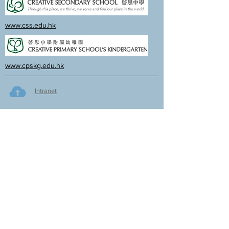
www.css.edu.hk
www.cpskg.edu.hk
Intranet
Facebook
International Baccalaureate
Online learning