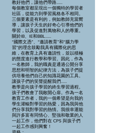
教好他們，讓他們帶路……
每個教室都呈現出一個獨特的學習者
社區，從能力到學習風格各不相同。
三個要素是有利的，例如教師充當嚮
導，讓孩子天生的好奇心引導他們的
學習，以及促進對萬物和人的尊重。
關於IB、IE和BBL……
“國際文憑”、“邀請教育”和“腦力學
習”的理念鼓勵我具有國際化的思
維，在教育上具有邀請性，並以積極
的態度進行教學和學習。因此，作為
一名教師，我的職責是通過公開分享
思想和明智的紀律方法，為孩子們提
供培養他們自己的知識花園的工具。
讓孩子們的笑聲提醒我們……
教學是向孩子學習的終生學習過程。
孩子們教會了我敞開心扉。作為一名
教育工作者，我的一個希望是向我的
學生灌輸對學習的熱愛，因為我與他
們分享我對學習的熱情。我很幸運能
與許多富有同情心、堅強和敬業的人
一起工作，他們對在 CPS 與孩子們
一起工作感到興奮！
資格：