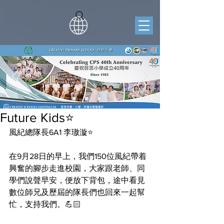
Future Kids⭐️
風紀總隊長6A1 李璈漩⭐️
在9月28日的早上，我們150位風紀帶着
興奮的腳步走進校園，大家跟老師、同
學們說聲早安，便放下背包，途中看見
數位師兄及歷屆的隊長們也回來一起幫
忙，支持我們。💪🏻