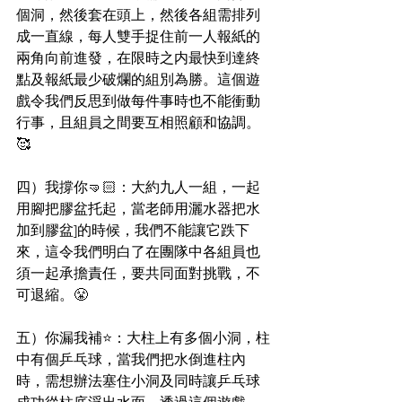
個洞，然後套在頭上，然後各組需排列
成一直線，每人雙手捉住前一人報紙的
兩角向前進發，在限時之内最快到達終
點及報紙最少破爛的組別為勝。這個遊
戲令我們反思到做每件事時也不能衝動
行事，且組員之間要互相照顧和協調。
🥰
四）我撐你🤜🏻：大約九人一組，一起
用腳把膠盆托起，當老師用灑水器把水
加到膠盆]的時候，我們不能讓它跌下
來，這令我們明白了在團隊中各組員也
須一起承擔責任，要共同面對挑戰，不
可退縮。😤
五）你漏我補⭐️：大柱上有多個小洞，柱
中有個乒乓球，當我們把水倒進柱內
時，需想辦法塞住小洞及同時讓乒乓球