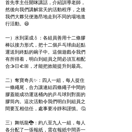
首先李主任開咪講話，介紹訓導老師，
然後向我們講解當天的活動程序，之後
我們大夥兒便激昂地走到不同的場地進
行活動。😆
一）水到渠成💧：各組員善用十二條膠
棒以接力形式，把十二個乒乓球由起點
運送到終點的碗子中。這個遊戲令我們
有所得着，明白到組員之間必須互相配
合🫱🏻‍🫲🏼，才能把效能提升到最高。
二）奪寶奇兵✨：四人一組，每人捉住
一條繩尾，合力讓連結四條繩子中間的
膠蓋能成功運送桶內的乒乓球到對面的
膠筒內。這次活動令我們明白到組員之
間要互相信任，處事要冷靜和謹慎。🤔
三）舞纸龍🐉：約八至九人一組，每人
各分配了一張報紙，需在報紙中間弄一