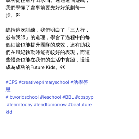
成功從柱底浮出水面。透過這個遊戲，
我們學懂了處事前要先好好策劃每一
步。💭
總括這次訓練，我們明白了「三人行，
必有我師」的道理，學會了過程中的每
個細節也能提升團隊的成效，這有助我
們在風紀執勤時能有較好的表現，而這
些體會也能在我們的生活中實踐，慢慢
成為成功的Future Kids。🤩
#CPS
#creativeprimaryschool
#活學啓
思
#ibworldschool
#ieschool
#BBL
#cpspyp
#learntoday
#leadtomorrow
#beafuture
kid