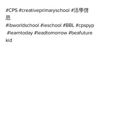
#CPS
#creativeprimaryschool
#活學啓
思
#ibworldschool
#ieschool
#BBL
#cpspyp
#learntoday
#leadtomorrow
#beafuture
kid