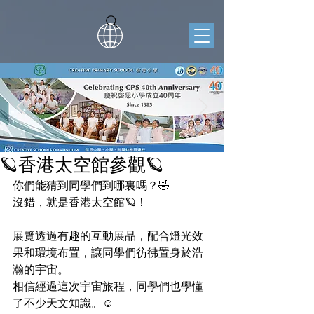
🪐香港太空館參觀🪐
你們能猜到同學們到哪裏嗎？🤣
沒錯，就是香港太空館🪐！
展覽透過有趣的互動展品，配合燈光效
果和環境布置，讓同學們彷彿置身於浩
瀚的宇宙。
相信經過這次宇宙旅程，同學們也學懂
了不少天文知識。☺️