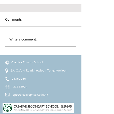
Comments
Write a comment...
Creative Primary School
2A, Oxford Road, Kowloon Tong, Kowloon
23360266
23382924
cps@creativeprisch.edu.hk