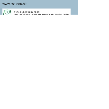
www.css.edu.hk
www.cpskg.edu.hk
Intranet
Facebook
International Baccalaureate
Online learning
CPS Alumni