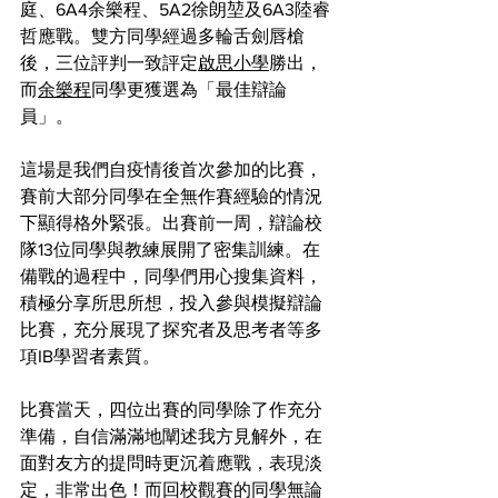
庭、6A4余樂程、5A2徐朗堃及6A3陸睿
哲應戰。雙方同學經過多輪舌劍唇槍
後，三位評判一致評定
啟思小學
勝出，
而
余樂程
同學更獲選為「最佳辯論
員」。
這場是我們自疫情後首次參加的比賽，
賽前大部分同學在全無作賽經驗的情況
下顯得格外緊張。出賽前一周，辯論校
隊13位同學與教練展開了密集訓練。在
備戰的過程中，同學們用心搜集資料，
積極分享所思所想，投入參與模擬辯論
比賽，充分展現了探究者及思考者等多
項IB學習者素質。
比賽當天，四位出賽的同學除了作充分
準備，自信滿滿地闡述我方見解外，在
面對友方的提問時更沉着應戰，表現淡
定，非常出色！而回校觀賽的同學無論