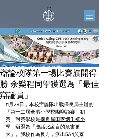
辯論校隊第一場比賽旗開得
勝 余樂程同學獲選為「最佳
辯論員」
11月28日，本校辯論隊出戰保良局主辦的
「第十二屆全港小學校際辯論賽」初
賽，對賽學校是
保良局田家炳千禧小
學
，辯題為「廢話比謊言的危害更
大」。我校作為反方，派出5A4吳蓁