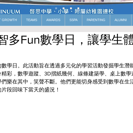
T GROWTH
TEAMS
AWARDS
SSPA
PARENTING
ALUMNI
智多Fun數學日，讓學生
的數學日。此活動旨在透過多元化的學習活動發掘學生潛
分精彩，數學遊蹤、3D摺紙幾何、線條建築學、桌上數學
學們樂在其中，笑聲不斷。他們更能切身感受到數學在生
的片段回味下當天的盛況！