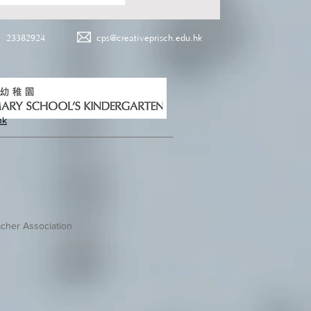
23382924
cps@creativeprisch.edu.hk
hk
cher Association