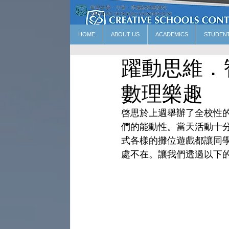
HOME
ABOUT US
ACADEMICS
STUDEN
躍動思維．
數理樂趣
啓思於上週舉辦了全校性
們的能動性。當天活動十
式各樣的攤位遊戲都讓同
處不在。讓我們透過以下