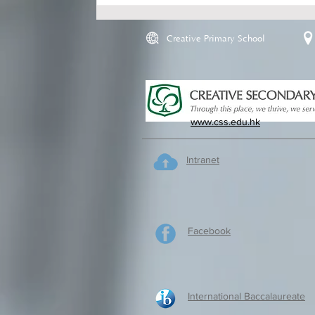
Creative Primary School
www.css.edu.hk
Intranet
Facebook
International Baccalaureate