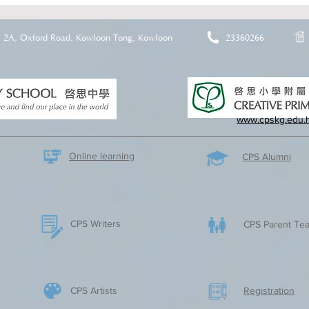
2A, Oxford Road, Kowloon Tong, Kowloon
23360266
www.cpskg.edu.
Online learning
CPS Alumni
CPS Writers
CPS Parent Tea
CPS Artists
​Registration