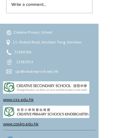
Write a comment...
Creative Primary School
2A, Oxford Road, Kowloon Tong, Kowloon
23360266
23382924
cps@creativeprisch.edu.hk
www.css.edu.hk
www.cpskg.edu.hk