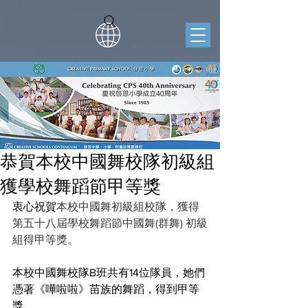
恭賀本校中國舞校隊初級組
獲學校舞蹈節甲等獎
衷心祝賀
本校中國舞初級組校隊，獲得
第五十八屆學校舞蹈節中國舞(群舞) 初級
組得甲等獎。
本校中國舞校隊B班共有14位隊員，她們
憑著《嘩啦啦》苗族的舞蹈，得到甲等
獎