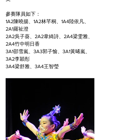
參賽隊員如下：
1A2陳曉揚、1A2林芊桐、1A4陸依凡、
2A1羅祉澄
2A2吳子葵、2A2韋綺詩、2A4梁雯雅、
2A4竹中明日香
3A1邵雪嵐、3A3郭子愉、3A1黃晞嵐、
3A2李穎彤
3A4梁舒雅、3A4王智瑩