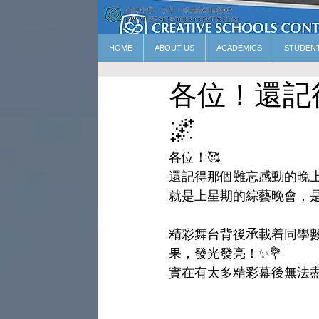
HOME
ABOUT US
ACADEMICS
STUDEN
各位！還記
🌌
各位！🥰
還記得那個難忘感動的晚上
就是上星期的綜藝晚會，是
精彩舞台背後𠄘載着同學
果，發光發亮！✨💐
實在有太多精彩幕後無法盡