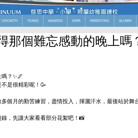
T GROWTH
TEAMS
AWARDS
SSPA
PARENTING
ALUMNI
得那個難忘感動的晚上嗎
嗎？✨🌌
不是很精彩呢！🥳
數多個月的勤苦練習，盡情投入，揮灑汗水，最後站於舞
錄，先讓大家看看部分花絮吧！📸