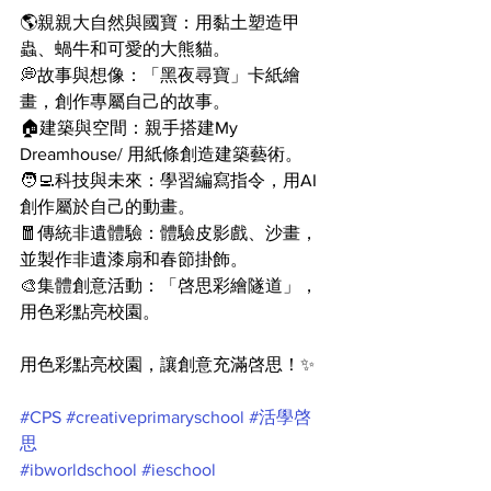
🌎親親大自然與國寶：用黏土塑造甲
蟲、蝸牛和可愛的大熊貓。
💭故事與想像：「黑夜尋寶」卡紙繪
畫，創作專屬自己的故事。
🏠建築與空間：親手搭建My 
Dreamhouse/ 用紙條創造建築藝術。
🧑‍💻科技與未來：學習編寫指令，用AI
創作屬於自己的動畫。
🧧傳統非遺體驗：體驗皮影戲、沙畫，
並製作非遺漆扇和春節掛飾。
🎨集體創意活動：「啓思彩繪隧道」，
用色彩點亮校園。
用色彩點亮校園，讓創意充滿啓思！✨
#CPS
#creativeprimaryschool
#活學啓
思
#ibworldschool
#ieschool