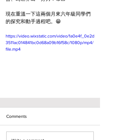
現在重溫一下這兩個月來六年級同學們
的探究和動手過程吧。😁
https://video.wixstatic.com/video/1a0e4f_0e2d
3511ac014841bc0d68a09b16f58c/1080p/mp4/
file.mp4
Comments