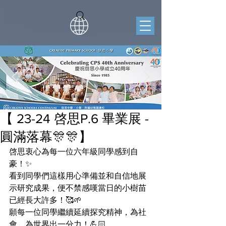
【 23-24 啓思P.6 畢業展 -
圓滿落幕🎊🎊】
啓思衷心為每一位六年級同學感到自
豪！✨
看到同學們這樣用心準備並和自信地展
示研究成果，便不禁感嘆當日的小樹苗
已經長大許多！🥰🌱
願每一位同學繼續延續探究精神，為社
會、為世界出一分力！💪🏻