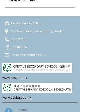
Write a comment...
Creative Primary School
2A, Oxford Road, Kowloon Tong, Kowloon
23360266
23382924
cps@creativeprisch.edu.hk
www.css.edu.hk
www.cpskg.edu.hk
Intranet