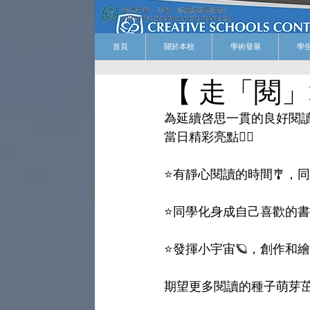
首頁
關於本校
學術發展
學
【 走「閱」
為延續啓思一貫的良好閱讀
當日精彩亮點👇🏻
⭐️有靜心閱讀的時間🎐
⭐️同學化身成自己喜歡的
⭐️發揮小宇宙🪐，創作和
期望更多閱讀的種子萌芽茁