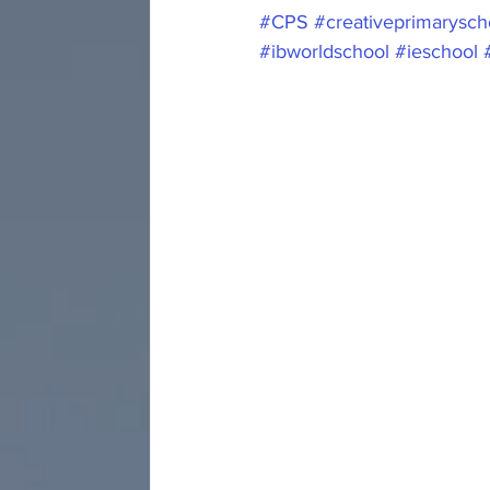
#CPS
#creativeprimarysch
#ibworldschool
#ieschool