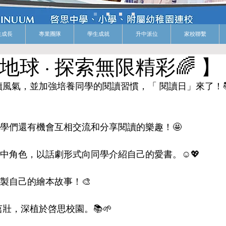
生成長
專業團隊
學生成就
升中派位
家校聯繫
地球 · 探索無限精彩🌈 】
風氣，並加強培養同學的閱讀習慣，「 閱讀日」來了！
，同學們還有機會互相交流和分享閱讀的樂趣！🤩
書中角色，以話劇形式向同學介紹自己的愛書。☺️💖
繪製自己的繪本故事！🎨
壯，深植於啓思校園。📚🌱