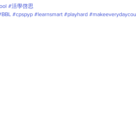
ool
#活學啓思
#BBL
#cpspyp
#learnsmart
#playhard
#makeeverydaycou