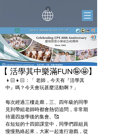
【 活學其中樂滿FUN🤪🤩】
👦🏻👧🏻：「 老師，今天有『活學其
中』嗎？今天會玩甚麼活動啊？」
每次經過三樓走廊，三、四年級的同學
見到帶組老師時都會熱切追問，非常期
待週四放學後的集會。🥰
在短短的十四節課堂中，同學們跟組員
慢慢熟絡起來，大家一起進行遊戲，從