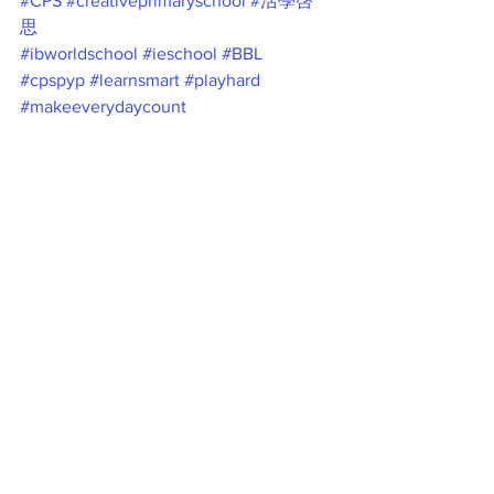
#CPS
#creativeprimaryschool
#活學啓
思
#ibworldschool
#ieschool
#BBL
#cpspyp
#learnsmart
#playhard
#makeeverydaycount