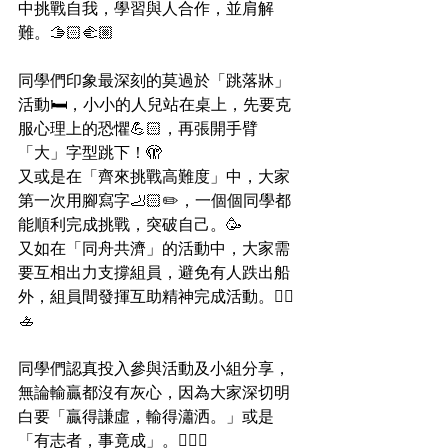
中挑戰自我，學習與人合作，並肩解
難。🫱🏻‍🫲🏼
同學們印象最深刻的莫過於「跳落牀」
活動🛏️，小小的人兒站在桌上，先要克
服心理上的恐懼💪🏻，再張開手臂 
「大」字型跳下！🫣
又或是在「齊來挑戰高難度」中，大家
第一次用腳寫字🦶🏻✏️，一個個同學都
能順利完成挑戰，突破自己。🥳
又如在「同舟共濟」的活動中，大家需
要互相出力支撐組員，避免有人跌出船
外，組員間發揮互助精神完成活動。🚣‍♀️
🚣
同學們認真投入參與活動及小組分享，
無論輸贏都沒有灰心，因為大家深切明
白要「贏得謙虛，輸得瀟洒。」或是
「有志者，事竟成」。👍🏻🌟