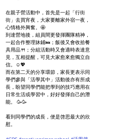
在親子營活動中，首先是一起「行街
街」去買宵夜，大家要離家外宿一夜，
心情格外興奮。🤩
到達營地後，組員間更發揮團隊精神，
一起合作整理牀鋪🛌；飯後又會收拾餐
具用品🍴；分組活動時又會適時表達意
見，互相提醒，可見大家愈來愈獨立自
信。☺️💖
而在第二天的分享環節，家長更表示同
學們參與「活學其中」活動後亦有所成
長，盼望同學們能把學到的技巧應用在
日常生活或學習中，好好發揮自己的潛
能。 🥳🥳
看到同學們的成長，便是啓思最大的欣
慰。