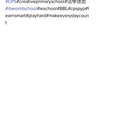
#CPS
#creativeprimaryschool#活學啓思
#ibworldschool
#ieschool#BBL#cpspyp#l
earnsmart#playhard#makeeverydaycoun
t