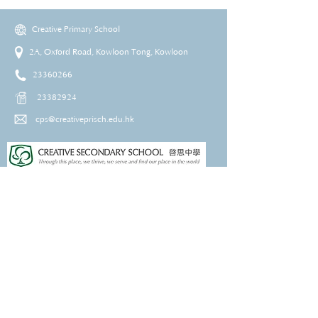
Creative Primary School
2A, Oxford Road, Kowloon Tong, Kowloon
23360266
23382924
cps@creativeprisch.edu.hk
www.css.edu.hk
www.cpskg.edu.hk
Intranet