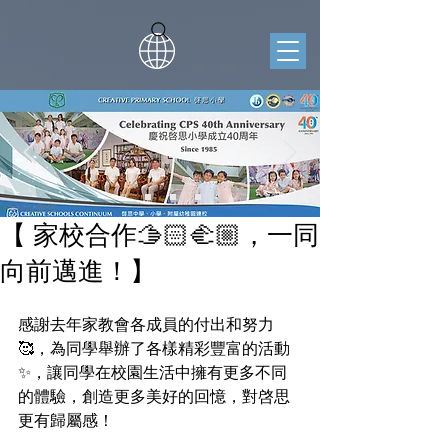
【 家校合作🫱🏻‍🫲🏼，一同
向前邁進！】
感謝去年家教會各成員的付出和努力
🥰，為同學舉辦了各樣精彩豐富的活動
✨，讓同學在校園生活中擁有更多不同
的體驗，創造更多美好的回憶，對啓思
更有歸屬感！