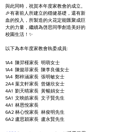
與此同時，祝賀本年度家教會的成立。
🎉有著前人所建立的穩健基礎，還有新
血的投入，所製造的火花定能匯聚成巨
大的力量，繼續為啓思同學創造美好的
校園生活！✨
以下為本年度家教會執委成員:
1A4  陳羿槿家長  明萌女士
1A4  陳懿菲家長  陳李良儀女士
1A4  鄭梓涵家長  張明敏女士
2A4 葉文軒家長  曾燧欣女士
4A1  劉天晴家長  黃暢娟女士
5A1  文映皓家長  文子賢先生
4A1  林恩悅家長
6A2 林心悅家長  林俊明先生
6A2 盧思穎家長  盧永賢先生