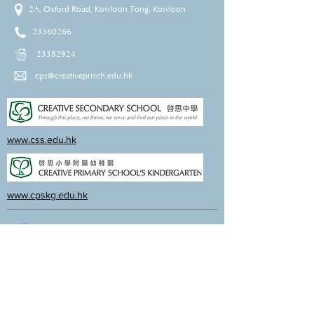
2A, Oxford Road, Kowloon Tong, Kowloon
23360266
23382924
cps@creativeprisch.edu.hk
www.css.edu.hk
www.cpskg.edu.hk
Intranet
Facebook