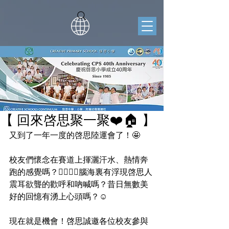
【 回來啓思聚一聚❤️🏠 】
又到了一年一度的啓思陸運會了！🤩
校友們懷念在賽道上揮灑汗水、熱情奔
跑的感覺嗎？🏃‍♂️❤️‍🔥腦海裏有浮現啓思人
震耳欲聾的歡呼和吶喊嗎？昔日無數美
好的回憶有湧上心頭嗎？☺️
現在就是機會！啓思誠邀各位校友參與