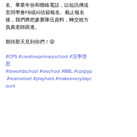
名、畢業年份和聯絡電話，以短訊傳送
至同學會FB或IG信箱報名。截止報名
後，我們將把參賽隊伍資料，轉交校方
負責老師跟進。
期待那天見到你們！😝
#CPS
#creativeprimaryschool
#活學啓
思
#ibworldschool
#ieschool
#BBL
#cpspyp
#learnsmart
#playhard
#makeeverydayc
ount