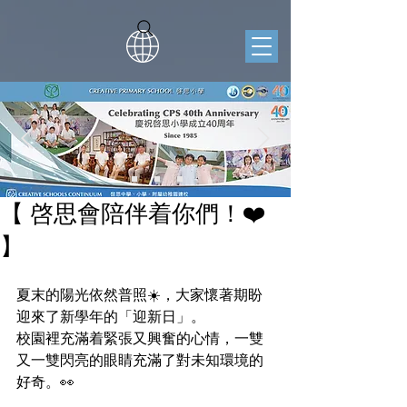
【 啓思會陪伴着你們！❤️
】
夏末的陽光依然普照☀️，大家懷著期盼
迎來了新學年的「迎新日」。
校園裡充滿着緊張又興奮的心情，一雙
又一雙閃亮的眼睛充滿了對未知環境的
好奇。👀