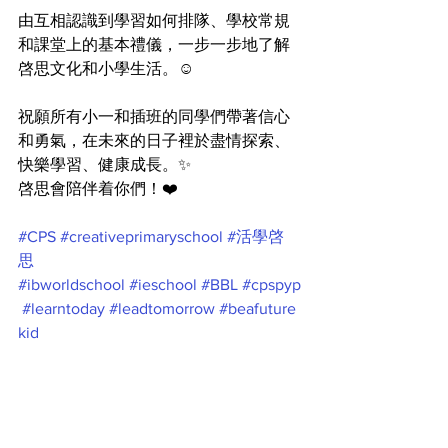
由互相認識到學習如何排隊、學校常規
和課堂上的基本禮儀，一步一步地了解
啓思文化和小學生活。☺️
祝願所有小一和插班的同學們帶著信心
和勇氣，在未來的日子裡於盡情探索、
快樂學習、健康成長。✨
啓思會陪伴着你們！❤️
#CPS
#creativeprimaryschool
#活學啓
思
#ibworldschool
#ieschool
#BBL
#cpspyp
#learntoday
#leadtomorrow
#beafuture
kid