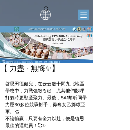
【 力盡 · 無悔✨】
啓思田徑健兒，在云云數十間九北地區
學校中，力戰強敵💪🏻，尤其他們歡呼
打氣時更顯凝聚力。最後，5A1黎昕同學
力壓30多位競爭對手，勇奪女乙擲球亞
軍。👏
不論輸贏，只要有全力以赴，便是啓思
最佳的運動員！🥰✨