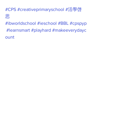
#CPS
#creativeprimaryschool
#活學啓
思
#ibworldschool
#ieschool
#BBL
#cpspyp
#learnsmart
#playhard
#makeeverydayc
ount