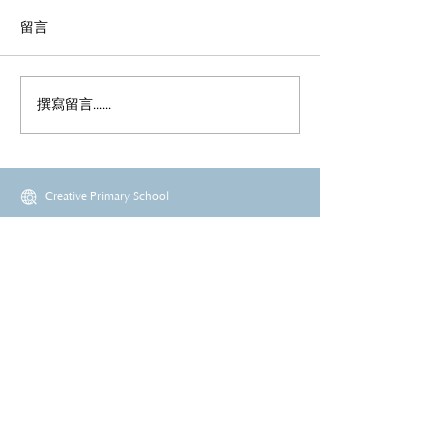
留言
撰寫留言......
Creative Primary School
2A, Oxford Road, Kowloon Tong, Kowloon
23360266
23382924
cps@creativeprisch.edu.hk
www.css.edu.hk