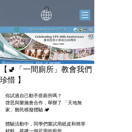
【🚽「一間廁所」教會我們
珍惜 】
你試過自己動手搭廁所嗎？
啓思與樂施會合作，舉辦了 「天地無
家」難民模擬體驗 🏕️
體驗活動中，同學們嘗試用紙皮和簡單
材料，搭建一個可用的廁所。