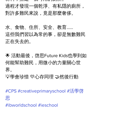
過程才發現一個乾淨、有私隱的廁所，
對許多難民來說，竟是那麼奢侈。
水、食物、住所、安全、教育……
這些我們習以為常的事，卻是無數難民
正在失去的。
🌟 活動最後，啓思Future Kids也學到如
何能幫助難民，用微小的力量關心世
界。
💡學會珍惜 💛心存同理 🤝然後行動
#CPS
#creativeprimaryschool
#活學啓
思
#ibworldschool
#ieschool