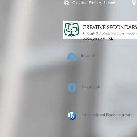
Creative Primary School
www.css.edu.hk
Intranet
Facebook
International Baccalaureate