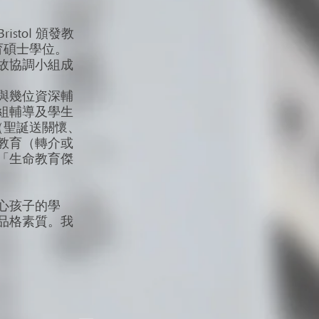
istol 頒發教
）及教育碩士學位。
故協調小組成
與幾位資深輔
組輔導及學生
（聖誕送關懷、
教育（轉介或
「生命教育傑
心孩子的學
品格素質。我