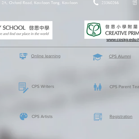
2A, Oxford Road, Kowloon Tong, Kowloon
23360266
www.cpskg.edu.
Online learning
CPS Alumni
CPS Writers
CPS Parent Tea
CPS Artists
​Registration