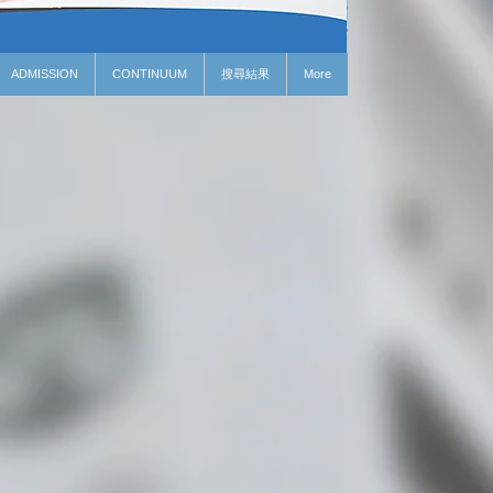
ADMISSION
CONTINUUM
搜尋結果
More