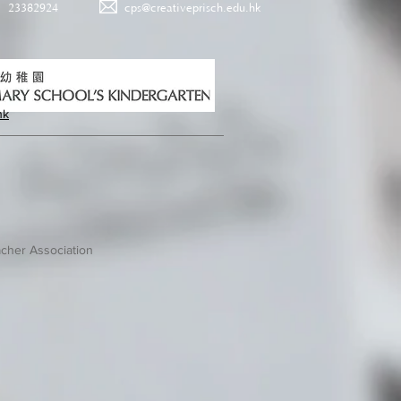
23382924
cps@creativeprisch.edu.hk
hk
cher Association