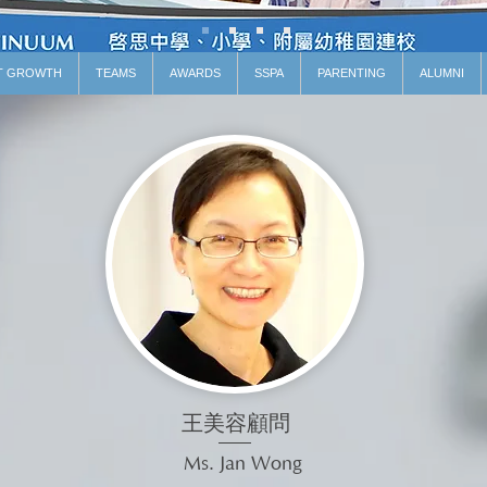
T GROWTH
TEAMS
AWARDS
SSPA
PARENTING
ALUMNI
王美容顧問
Ms. Jan Wong