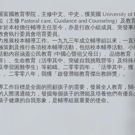
國教育學院，主修中文、中史，獲英國 University of Br
修 Pastoral care, Guidance and Counseling
年於本校擔任輔導主任至今，亦是行政小組成員、突發事
教會執行委員會培育委員。
力推展校本輔導工作。一九九三年成立輔導組以來，一直
極策劃及推行各項校本輔導活動，包括校本輔導活動、小
活動內容涵蓋公民教育 (中國心暨祖父母日）、品德教育
等）、生命教育（活學其中、突破自我挑戰營等）及特殊
及學習困難學生）等範疇。二零零四年，「活學其中」獲
」。二零零八年，我獲「啟發潛能教育傑出教師獎」。
導工作目標是全面的照顧孩子的需要，發展全人教育，關
的人際溝通能力，發掘每個孩子的潛能及培養他們有優良
孩子健康的自我形象，是輔導組最重要的使命。