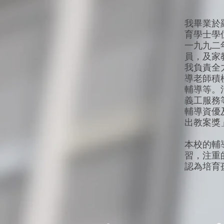
我畢業於羅富
育學士學位（主
一九九二
員，及家
我負責全
導老師積
輔導等。
義工服務
輔導資優
出教案獎
本校的輔
習，注重
認為培育