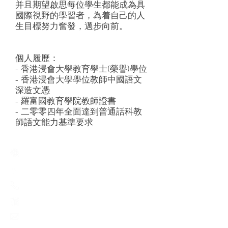
并且期望啟思每位學生都能成為具
國際視野的學習者，為着自己的人
生目標努力奮發，邁步向前。
個人履歷：
- 香港浸會大學教育學士(榮譽)學位
- 香港浸會大學學位教師中國語文
深造文憑
- 羅富國教育學院教師證書
- 二零零四年全面達到普通話科教
師語文能力基準要求
Creative Primary School
2A, Oxford Road, Kowloon Tong, Kowloon
23360266
23382924
cps@creativeprisch.edu.hk