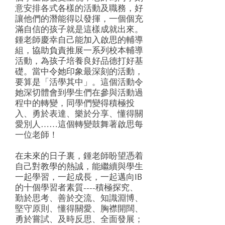
意安排各式各樣的活動及職務，好
讓他們的潛能得以發揮，一個個充
滿自信的孩子就是這樣成就出來。
鍾老師慶幸自己能加入啟思的輔導
組，協助負責推展一系列校本輔導
活動，為孩子培養良好品德打好基
礎。當中令她印象最深刻的活動，
要算是「活學其中」。這個活動令
她深切體會到學生們在參與活動過
程中的轉變，同學們變得積極投
入、勇於表達、樂於分享、懂得關
愛別人……這個轉變鼓舞著啟思每
一位老師！
在未來的日子裏，鍾老師盼望憑着
自己對教學的熱誠，能繼續與學生
一起學習，一起成長，一起邁向IB
的十個學習者素質----積極探究、
勤於思考、善於交流、知識淵博、
堅守原則、懂得關愛、胸襟開闊、
勇於嘗試、及時反思、全面發展；