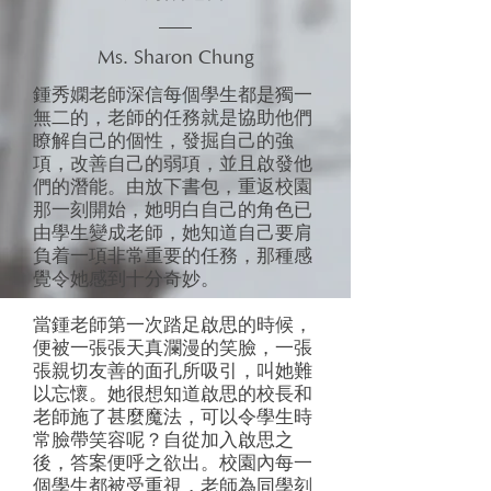
Ms. Sharon Chung
鍾秀嫻老師深信每個學生都是獨一
無二的，老師的任務就是協助他們
瞭解自己的個性，發掘自己的強
項，改善自己的弱項，並且啟發他
們的潛能。由放下書包，重返校園
那一刻開始，她明白自己的角色已
由學生變成老師，她知道自己要肩
負着一項非常重要的任務，那種感
覺令她感到十分奇妙。
當鍾老師第一次踏足啟思的時候，
便被一張張天真瀾漫的笑臉，一張
張親切友善的面孔所吸引，叫她難
以忘懷。她很想知道啟思的校長和
老師施了甚麼魔法，可以令學生時
常臉帶笑容呢？自從加入啟思之
後，答案便呼之欲出。校園內每一
個學生都被受重視，老師為同學刻