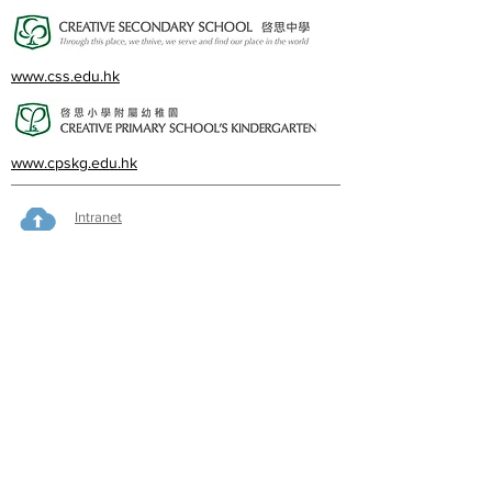
www.css.edu.hk
www.cpskg.edu.hk
Intranet
Facebook
International Baccalaureate
Online learning