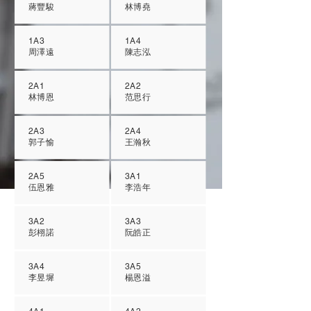
蔣豐駿
林博堯
1A3
1A4
周澤遠
陳志泓
2A1
2A2
林博恩
范思行
2A3
2A4
郭子愉
王瀚秋
2A5
3A1
伍恩雅
李浩年
3A2
3A3
彭栩諾
阮皓正
3A4
3A5
李昱墀
楊恩溢