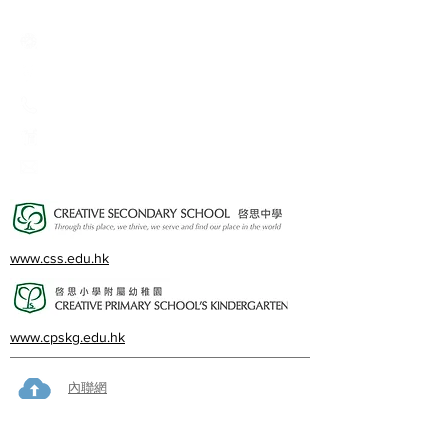
Creative Primary School
2A, Oxford Road, Kowloon Tong, Kowloon
23360266
23382924
cps@creativeprisch.edu.hk
www.css.edu.hk
www.cpskg.edu.hk
內聯網