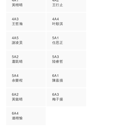
4A1
4A2
黃栩晴
王行止
4A3
4A4
王哲瀚
叶順淇
4A5
5A1
謝凌昊
任思正
5A2
5A3
蕭凱晴
陸睿哲
5A4
6A1
余樂程
陳嘉描
6A2
6A3
黃懿晴
梅子揚
6A4
連栩愉