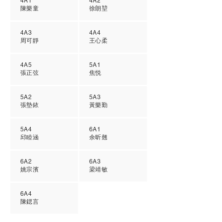
4A1
4A2
陳樂童
徐朗堃
4A3
4A4
周可靜
王心柔
4A5
5A1
張正弦
焦悦
5A2
5A3
張墊銥
黃樂勤
5A4
6A1
邱睦涵
余昕翹
6A2
6A3
姚宗濱
梁靖敏
6A4
陳鍶言