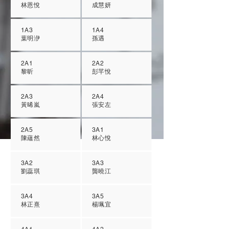
林恩悅
成慧妍
1A3
1A4
葉明洢
孫遇
2A1
2A2
黎昕
彭芊悅
2A3
2A4
黃晞嵐
張安左
2A5
3A1
陳蘊然
林心悅
3A2
3A3
劉蕊琪
龔曉江
3A4
3A5
林正熹
楊珮宜