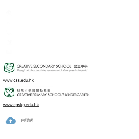
Creative Primary School
2A, Oxford Road, Kowloon Tong, Kowloon
23360266
23382924
cps@creativeprisch.edu.hk
www.css.edu.hk
www.cpskg.edu.hk
內聯網