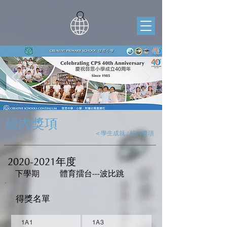
校內獎項
< 學生成就 / 校內獎項
2020-2021
年度
下學期
體育擂台---波比跳
得獎名單
1A1
1A3