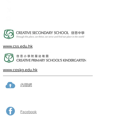
23360266
23382924
cps@creativeprisch.edu.hk
www.css.edu.hk
www.cpskg.edu.hk
內聯網
Facebook
International Baccalaureate