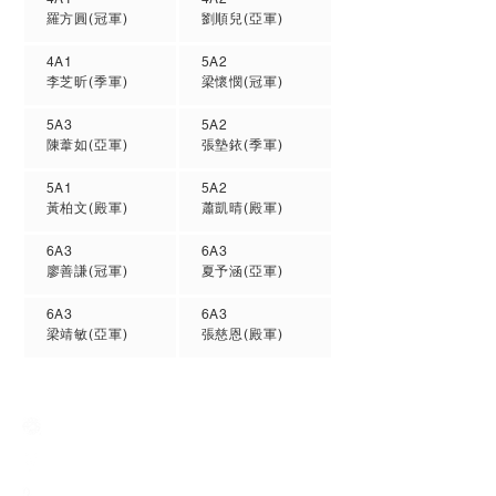
羅方圓(冠軍)
劉順兒(亞軍)
4A1
5A2
李芝昕(季軍)
梁懷憫(冠軍)
5A3
5A2
陳葦如(亞軍)
張墊銥(季軍)
5A1
5A2
黃柏文(殿軍)
蕭凱晴(殿軍)
6A3
6A3
廖善謙(冠軍)
夏予涵(亞軍)
6A3
6A3
梁靖敏(亞軍)
張慈恩(殿軍)
Creative Primary School
2A, Oxford Road, Kowloon Tong, Kowloon