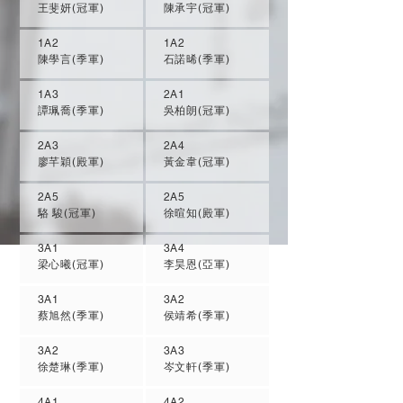
王斐妍(冠軍)
陳承宇(冠軍)
1A2
1A2
陳學言(季軍)
石諾晞(季軍)
1A3
2A1
譚珮喬(季軍)
吳柏朗(冠軍)
2A3
2A4
廖芊穎(殿軍)
黃金韋(冠軍)
2A5
2A5
駱 駿(冠軍)
徐暄知(殿軍)
3A1
3A4
梁心曦(冠軍)
李昊恩(亞軍)
3A1
3A2
蔡旭然(季軍)
侯靖希(季軍)
3A2
3A3
徐楚琳(季軍)
岑文軒(季軍)
4A1
4A2