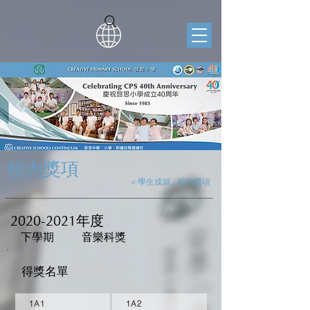
校內獎項
< 學生成就 / 校內獎項
2020-2021
年度
下學期
音樂科獎
得獎名單
1A1
1A2