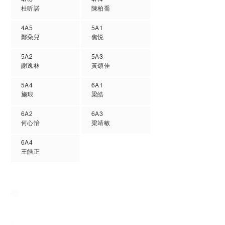
杜昕諾
陳柏喬
4A5
5A1
鄭朵兒
焦悦
5A2
5A3
謝逸林
黃頌佳
5A4
6A1
施琅
梁皓
6A2
6A3
何心怡
梁靖敏
6A4
王皓正
Creative Primary School
2A, Oxford Road, Kowloon Tong, Kowloon