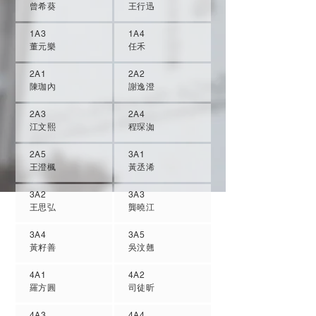
曾希葵
王行迅
1A3
1A4
董元樂
任禾
2A1
2A2
陳珈內
謝逸澄
2A3
2A4
江文熙
程琛洳
2A5
3A1
王澄楓
黃丞浠
3A2
3A3
王思弘
龔曉江
3A4
3A5
黃籽善
吳汶翹
4A1
4A2
羅方圓
司徒昕
4A3
4A4