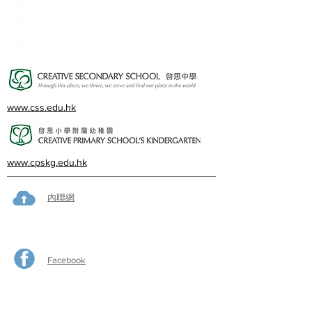
23360266
23382924
cps@creativeprisch.edu.hk
www.css.edu.hk
www.cpskg.edu.hk
內聯網
Facebook
International Baccalaureate