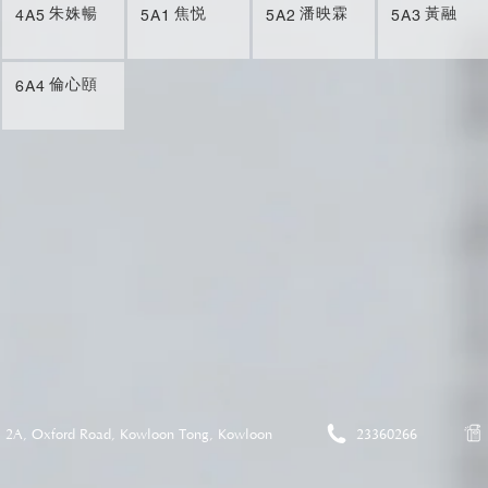
朱姝暢
焦悦
潘映霖
黃融
4A5
5A1
5A2
5A3
倫心頤
6A4
2A, Oxford Road, Kowloon Tong, Kowloon
23360266