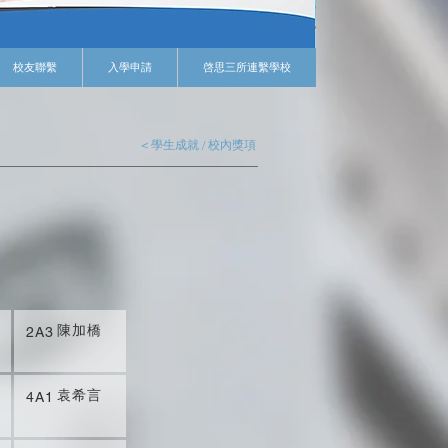
校友聯繫
入學申請
啓思三所連繫學校
< 學生成就 / 校內獎項
陳加橋
2A3
袁希言
4A1