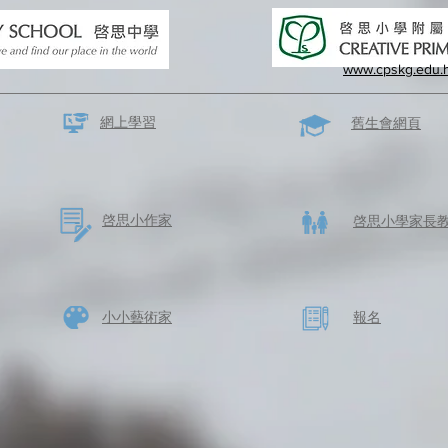
www.cpskg.edu.
網上學習
​舊生會網頁
啓思​小作家
​啓思小學家長
​小小藝術家
​報名