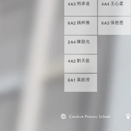
明承道
王心柔
4A3
4A4
姚梓雅
張慈恩
6A2
6A3
陳顥允
2A4
劉天藍
4A2
葉皓澄
6A1
Creative Primary School