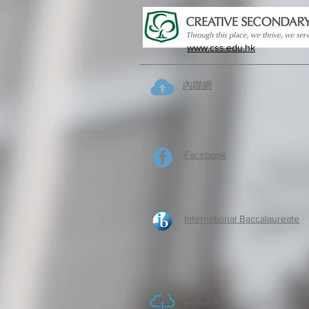
www.css.edu.hk
內聯網
Facebook
International Baccalaureate
​文件下載