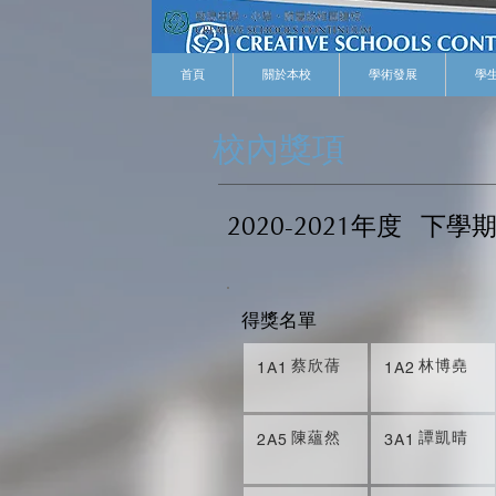
首頁
關於本校
學術發展
學
校內獎項
2020-2021年度
下學
得獎名單
蔡欣蒨
林博堯
1A1
1A2
陳蘊然
譚凱晴
2A5
3A1