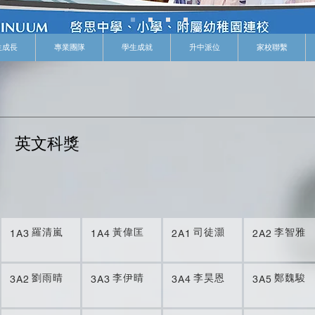
生成長
專業團隊
學生成就
升中派位
家校聯繫
期
英文科獎
羅清嵐
黃偉匡
司徒灝
李智雅
1A3
1A4
2A1
2A2
劉雨晴
李伊晴
李昊恩
鄭魏駿
3A2
3A3
3A4
3A5