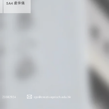
盧倖儀
5A4
23382924
cps@creativeprisch.edu.hk