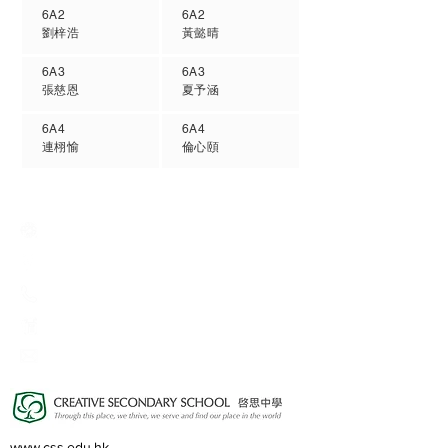
6A2
6A2
劉梓浩
黃懿晴
6A3
6A3
張慈恩
夏予涵
6A4
6A4
連栩愉
倫心頤
Creative Primary School
2A, Oxford Road, Kowloon Tong, Kowloon
23360266
23382924
cps@creativeprisch.edu.hk
www.css.edu.hk