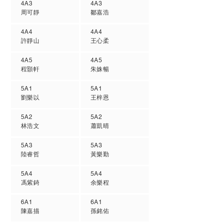
4A3
4A3
周可靜
鄒嘉浩
4A4
4A4
許靜山
王心柔
4A5
4A5
程顥軒
朱姝暢
5A1
5A1
劉樂以
王梓恩
5A2
5A2
林浩文
蕭凱晴
5A3
5A3
陸睿哲
黃樂勤
5A4
5A4
馮紫錡
余樂程
6A1
6A1
陳嘉描
孫銘佑