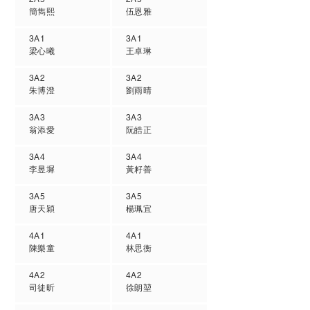
簡雋熙
伍恩雅
3A1
3A1
梁心曦
王卓琳
3A2
3A2
朱博澄
劉雨晴
3A3
3A3
翁添愛
阮皓正
3A4
3A4
李昱墀
黃籽善
3A5
3A5
唐天穎
楊珮宜
4A1
4A1
陳樂童
林思衡
4A2
4A2
司徒昕
徐朗堃