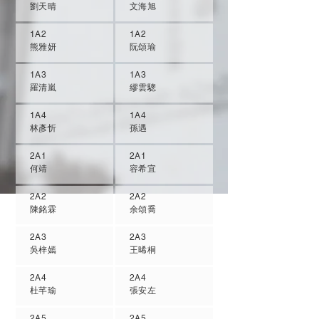
劉天晴
文海旭
1A2
1A2
熊雅妍
阮頌瑜
1A3
1A3
羅清嵐
繆雲驄
1A4
1A4
林彥忻
孫遇
2A1
2A1
何靖
容希宜
2A2
2A2
陳銘霖
余頌喬
2A3
2A3
吳梓嫣
王晞桐
2A4
2A4
杜芊瑜
張安左
2A5
2A5