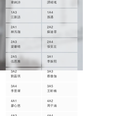
韋綺詩
譚靖瑤
1A3
1A4
江新語
孫遇
2A1
2A2
林汛珈
蘇迪霏
2A3
2A4
梁馨晴
張安左
2A5
3A1
伍恩雅
李振熙
3A2
3A3
劉蕊琪
蔡傲伽
3A4
3A5
李昱墀
王昕橋
4A1
4A2
廖心悠
周子涵
4A3
4A4