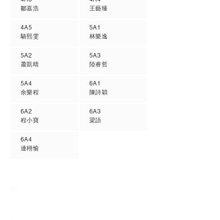
鄒嘉浩
王藝臻
4A5
5A1
駱熙雯
林樂逸
5A2
5A3
蕭凱晴
陸睿哲
5A4
6A1
余樂程
陳詩穎
6A2
6A3
程小寶
梁語
6A4
連栩愉
Creative Primary School
2A, Oxford Road, Kowloon Tong, Kowloon