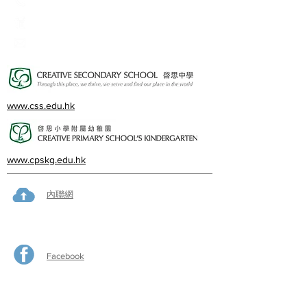
23360266
23382924
cps@creativeprisch.edu.hk
www.css.edu.hk
www.cpskg.edu.hk
內聯網
Facebook
International Baccalaureate