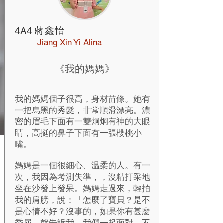
蔣鑫怡
4A4
Jiang Xin Yi Alina
《我的媽媽》
我的媽媽個子很高，身材苗條。她有
一把烏黑的秀髮，非常順滑漂亮。濃
密的眉毛下面有一雙炯炯有神的大眼
睛，高挺的鼻子下面有一張櫻桃小
嘴。
媽媽是一個很細心、温柔的人。有一
次，我因為考測失準，，沒精打采地
坐在沙發上發呆。媽媽走過來，輕拍
我的肩膀，說：「怎麼了寶貝？是不
是心情不好？沒事的，如果你有甚麼
委屈，就告訴我，我們一起面對。不