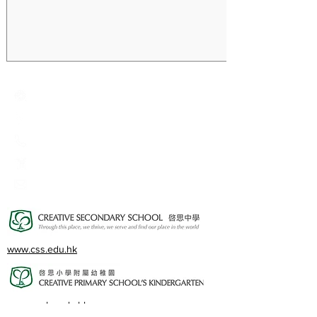
Creative Primary School
2A, Oxford Road, Kowloon Tong, Kowloon
23360266
23382924
cps@creativeprisch.edu.hk
www.css.edu.hk
www.cpskg.edu.hk