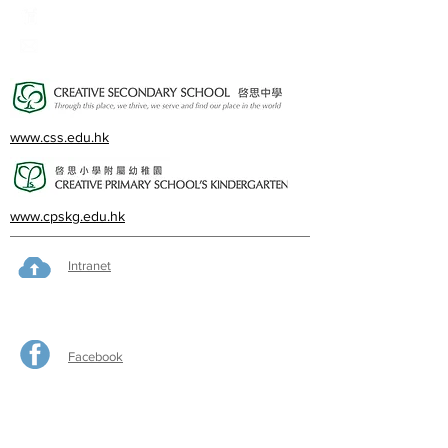
23382924
cps@creativeprisch.edu.hk
www.css.edu.hk
www.cpskg.edu.hk
Intranet
Facebook
International Baccalaureate