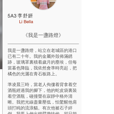
李舒妍
5A3
Li Bella
《我是一盞路燈》
我是一盞路燈，站立在老城區的港口
已有二十年。我的金屬外殼佈滿銹
跡，玻璃罩裏積着歲月的塵埃，但每
當暮色降臨，我依然會準時亮起，把
橘色的光灑在青石板路上。
準凌晨三時，當老人佝僂着背拿着空
酒瓶經過我的腳下，他的蛇皮袋裏裝
着空酒瓶，碰撞聲在寂靜中格外清
晰。我把光線盡量壓低，怕驚醒他肩
頭打盹的流浪貓。有次他被石子絆
倒，我馬上伸出鐵臂攙扶他，卻只能