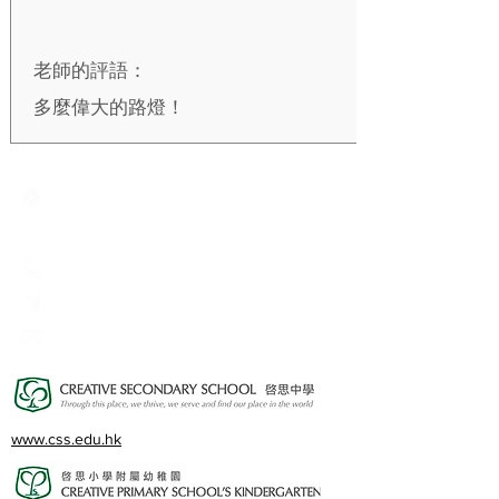
老師的評語：
多麼偉大的路燈！
Creative Primary School
2A, Oxford Road, Kowloon Tong, Kowloon
23360266
23382924
cps@creativeprisch.edu.hk
www.css.edu.hk