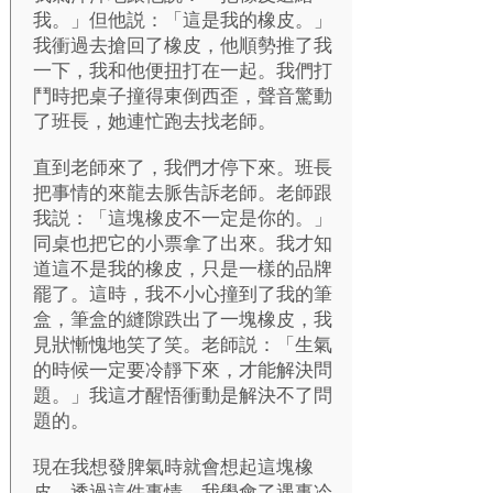
我。」但他説：「這是我的橡皮。」
我衝過去搶回了橡皮，他順勢推了我
一下，我和他便扭打在一起。我們打
鬥時把桌子撞得東倒西歪，聲音驚動
了班長，她連忙跑去找老師。
直到老師來了，我們才停下來。班長
把事情的來龍去脈吿訴老師。老師跟
我説：「這塊橡皮不一定是你的。」
同桌也把它的小票拿了出來。我才知
道這不是我的橡皮，只是一樣的品牌
罷了。這時，我不小心撞到了我的筆
盒，筆盒的縫隙跌出了一塊橡皮，我
見狀慚愧地笑了笑。老師説：「生氣
的時候一定要冷靜下來，才能解決問
題。」我這才醒悟衝動是解決不了問
題的。
現在我想發脾氣時就會想起這塊橡
皮。透過這件事情，我學會了遇事冷