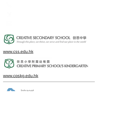
23360266
23382924
cps@creativeprisch.edu.hk
www.css.edu.hk
www.cpskg.edu.hk
Intranet
Facebook