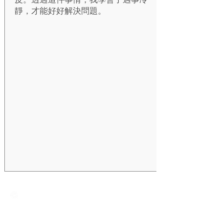
靜，才能好好解決問題。
Creative Primary School
2A, Oxford Road, Kowloon Tong, Kowloon