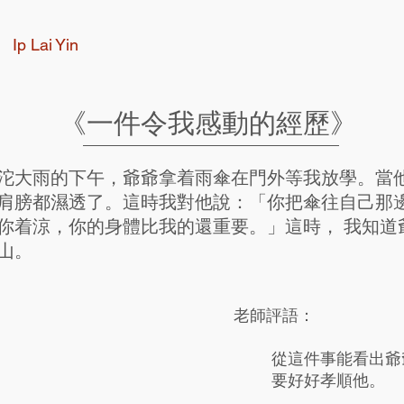
Ip Lai Yin
《一件令我感動的經歷》
沱大雨的下午，爺爺拿着雨傘在門外等我放學。當
肩膀都濕透了。這時我對他說：「你把傘往自己那
你着涼，你的身體比我的還重要。」這時， 我知道
山。
老師評語：
從這件事能看出爺
要好好孝順他。