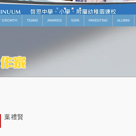
T GROWTH
TEAMS
AWARDS
SSPA
PARENTING
ALUMNI
葉禮賢