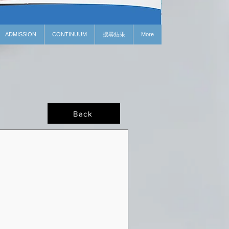
ADMISSION
CONTINUUM
搜尋結果
More
Back