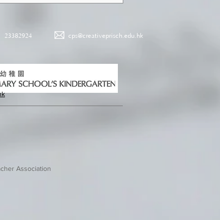
23382924
cps@creativeprisch.edu.hk
hk
cher Association