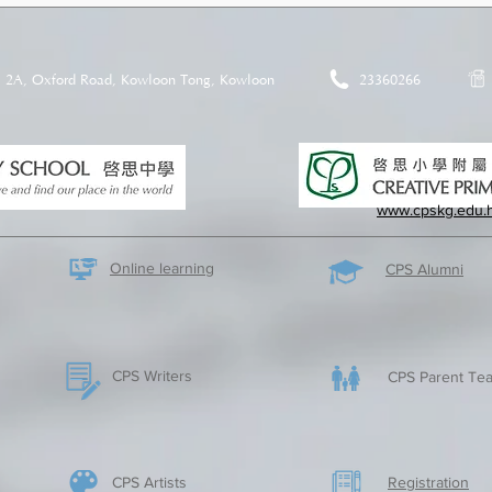
2A, Oxford Road, Kowloon Tong, Kowloon
23360266
www.cpskg.edu.
Online learning
CPS Alumni
CPS Writers
CPS Parent Tea
CPS Artists
​Registration