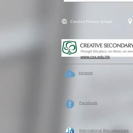
Creative Primary School
www.css.edu.hk
Intranet
Facebook
International Baccalaureate