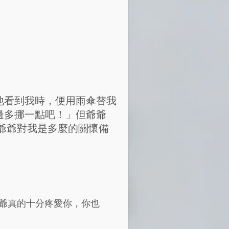
他看到我時，便用雨傘替我
邊多挪一點吧！」但爺爺
爺爺對我是多麼的關懷備
爺真的十分疼愛你，你也