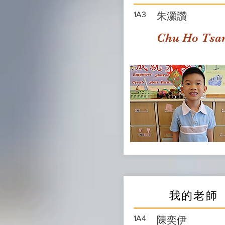
1A3
朱灝讚
Chu Ho Tsa
我的老師
1A4
陳奕伊