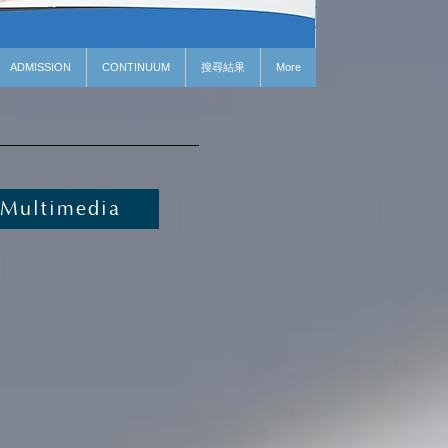
ADMISSION
CONTINUUM
搜尋結果
More
Multimedia