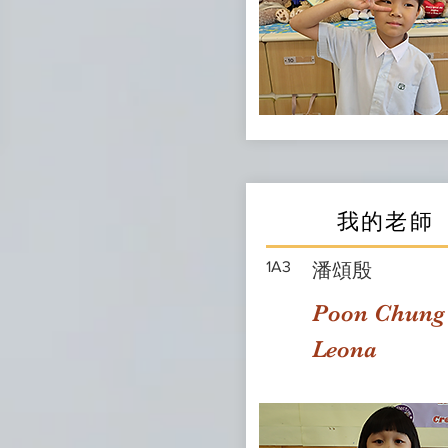
我的老師
1A3
潘頌殷
Poon Chung
Leona