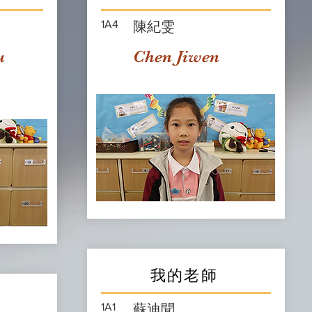
1A4
陳紀雯
u
Chen Jiwen
我的老師
1A1
蘇迪聞