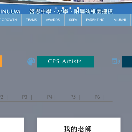
T GROWTH
TEAMS
AWARDS
SSPA
PARENTING
ALUMNI
CPS Artists
P2 ｜
P3 ｜
P4｜
P5 ｜
P6 ｜
我的老師