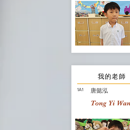
我的老師
1A1
唐懿泓
Tong Yi Wa