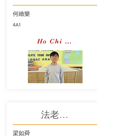
何緻樂
4A1
Ho Chi Lok Morris
法老王的新衣
梁如舜