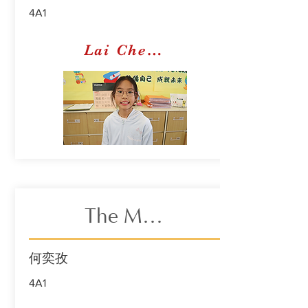
4A1
Lai Cheuk Yan Sonia
The Mona Lisa
何奕孜
4A1