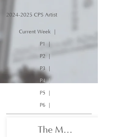
2024-2025
CPS Artist
Current Week ｜
P1 ｜
P2 ｜
P3 ｜
P4 ｜
P5 ｜
P6 ｜
The Mona Lisa