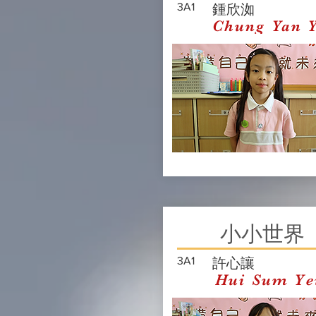
3A1
鍾欣洳
Chung Yan 
小小世界
3A1
許心讓
Hui Sum Ye