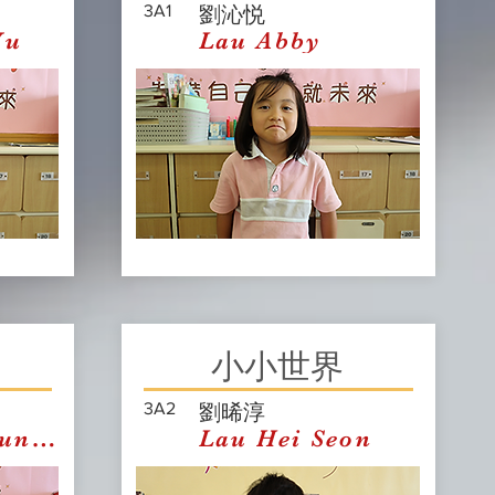
3A1
劉沁悦
Yu
Lau Abby
小小世界
3A2
劉晞淳
ung Audrey
Lau Hei Seon