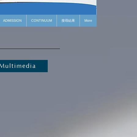
ADMISSION
CONTINUUM
搜尋結果
More
Multimedia