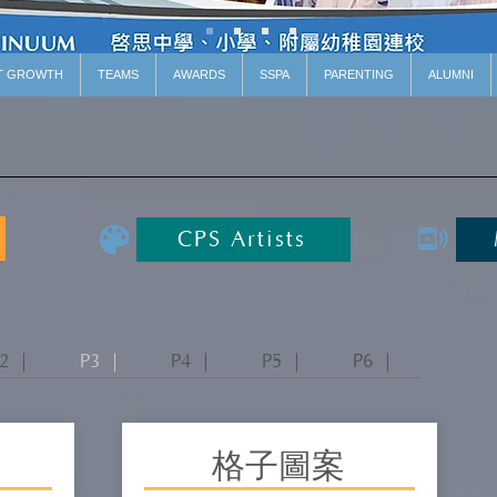
T GROWTH
TEAMS
AWARDS
SSPA
PARENTING
ALUMNI
CPS Artists
2 ｜
P3 ｜
P4 ｜
P5 ｜
P6 ｜
格子圖案