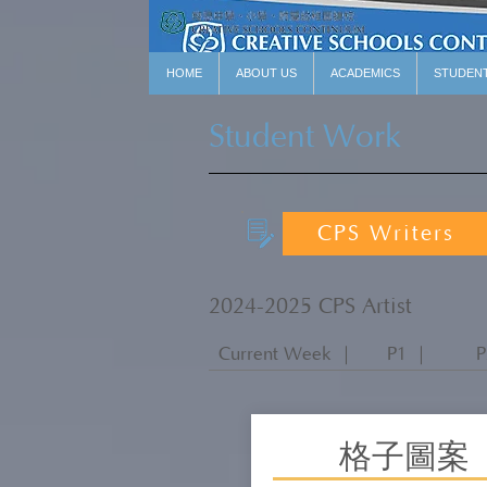
HOME
ABOUT US
ACADEMICS
STUDEN
Student Work
CPS Writers
2024-2025 CPS Artist
Current Week ｜
P1 ｜
P
格子圖案