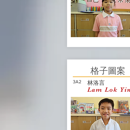
格子圖案
3A2
林洛言
Lam Lok Yi