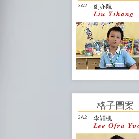
3A2
劉亦航
Liu Yihang
格子圖案
3A2
李穎楓
Lee Ofra Yv