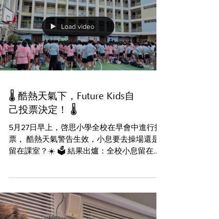
Empowering Students with Flexible Dual-
Track Educational Options Planning a stable
and high-quality educational path for children
is a top priority for many families. The
Creative Schools Continuum—comprising
Creative Secondary School (CSS), Creative
Primary School (CPS), and Creative Primary
School’s Kindergarten (CPSKG)—has long
utilized a collaborative "Three-School
Load video
Connection" model to provide students with a
coherent learning journe
🌡️ 酷熱天氣下，Future Kids自
己投票決定！ 🌡️
5月27日早上，啓思小學全校在早會中進行投
票， 酷熱天氣警告生效，小息要去操場還是