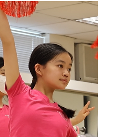
混、拼音唸不準。 她們沒等老師開口，便自
的創科教學與用心的帶隊培訓，獲大會頒發
己動手設計遊戲、自製道具，在早會前帶著全
「人工智能卓越教師大獎」！🎉 這份實至名
班邊玩邊練，大受同學歡迎！😆💪🏻 ✅ 洞察
歸的驕傲，屬於每
力——看見問題 ✅ 創造力——想出解法 ✅ 執行
力——說到做到 這便是 Future Kids ！🌍 #CPS
#creativeprimaryschool #活學啓思
#ibworldschool #ieschool