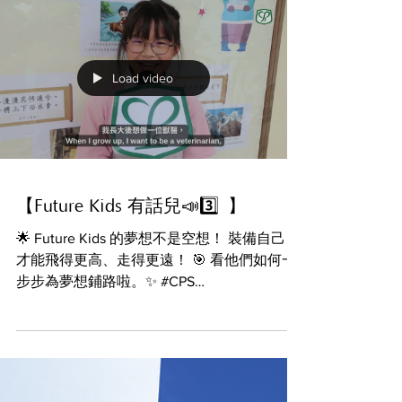
個星期密鑼緊鼓的排練， 同學們早已準備就
緒，急不及待要閃耀舞台🌟 當晚節目豐富，
包括： 🎶 動聽歌詠與樂器演奏 💃 優雅中國舞
＋活力爵士舞 🎭 有趣話劇＋創意短劇 🥋 帥
氣中國武術表演 還有更多表演等著你！ 6月18
日，一起見證同學發光發亮！🥳 #CPS
#creativeprimaryschool #活學啓思
#ibworldschool #ieschool
Load video
【Future Kids 有話兒📣3️⃣ 】
🌟 Future Kids 的夢想不是空想！ 裝備自己，
才能飛得更高、走得更遠！ 🎯 看他們如何一
步步為夢想鋪路啦。✨ #CPS