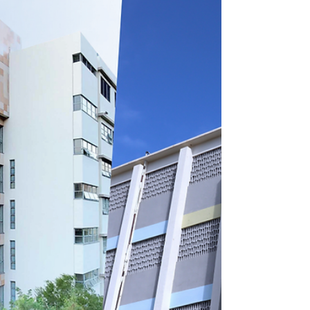
#creativeprimaryschool #活學啓思
#ibworldschool #ieschool