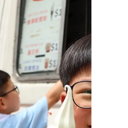
的同學、老師、家長和工作人員，因為你們的
付出，讓那個夜晚如此動人。 暑假快樂，我
們明年舞台再聚！🌟 #CPS
#creativeprimaryschool #活學啓思
#ibworldschool #ieschool