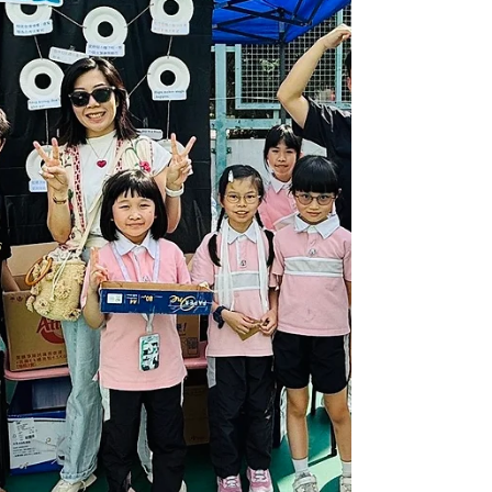
起搶先看一下幕後花絮！📸✨ 從真實問題出
發，到動手製作 prototype，他們運用 設計思
維 + AI 力量，一步步實踐社會創新。現在，
他們準備好向您們展示了！ 📅 今個星期六｜
5月23日 ⏰ 下午 2:00 – 5:00 📍 啓思小學
（九龍塘牛津道2號A） 🎟️ 免費入場｜歡迎任
何人士參加 期待見到您們！💪🌟 #CPS
#creativeprimaryschool #活學啓思
#ibworldschool #ieschool