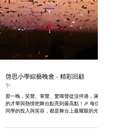
啓思小學綜藝晚會 · 精彩回顧
✨
那一晚，笑聲、掌聲、驚嘆聲從沒停過，滿滿
的才華與熱情把舞台點亮到最高點！🎉 每位
同學的投入與笑容，都是舞台上最耀眼的光
芒。🥳✨ 看到他們盡展潛能、發光發亮，是
啓思最大的驕傲和感動。 衷心感謝所有參與