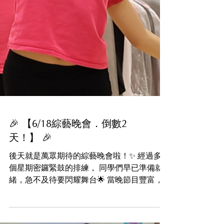
🎉 【6/18綜藝晚會．倒數2
天！】 🎉
後天就是萬眾期待的綜藝晚會啦！✨ 經過多