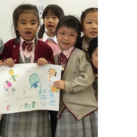
當天超過200位學生與家長一起做義工，場面
既熱鬧又溫馨！大家分工合作，有人幫忙義賣
物資，有人主持攤位遊戲，現場笑聲不斷。🎈
雖然天氣炎熱，但大家都忙得好開心～同學們
甚至落力叫賣，真正體現了 「施比受更有
福」 的精神。💪🥰 特別感謝家長們全家總動
員支持，也謝謝香港國際服務社（ISS）、協
助人員和老師的用心統籌！ ❤️ 當天籌得的款
項將繼續用於社區服務，讓這份愛與關懷在校
園和社區延續下去。 #CPS
#creativeprimaryschool #活學啓思
#ibworldschool #ieschool . .