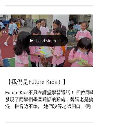
8位P.5同學、4個月努力、2個作品、1條心奔
赴Al創科新里程，勇奪5個大獎！ 從洞察社會
需要作起點，設計思維作過程，探究、設計、
建模、測試、改良、製作影片、匯報…… 這段
創科「馬拉松」，在 6 月 30 日的香港科技大
學舞台上，終於換來了耀眼的成果！✨ 在總
決賽中，啓思Future Kids作為小學組代表，直
接迎戰兩隊中學組總冠軍。憑著無畏無懼的啓
思精神與 IB 素質，他們以自信流利的對答驚
艷全場，最終成功越級挑戰，勇奪整個賽事的
Load video
最高榮譽——「中小學全場總冠軍」，一口氣
橫掃 4大獎項：🎉 🤖 《ACE Caring Buddy》
🏆 → 中小學全場總冠軍｜小學組總冠軍｜社
會創新冠軍｜最佳作品原型獎 ⭐️隊員：5A1 張
旻韜、5A2 陳研穎、梁凱翹、謝晉霆 ♻️ 《智
清艦 - 智能分類垃圾桶》🏆 → 自然科技賽道
【我們是Future Kids！】
（小學組）季軍 ⭐️隊員：5A1 趙霂蓀、5A4 李
Future Kids不只在課堂學普通話！ 四位同學
玥彤、童嘉樹、徐方田 背後功不可沒的，還
發現了同學們學普通話的難處，聲調老是搞
有 潘永彬主任 與 黃錦燕老師，他們憑藉專業