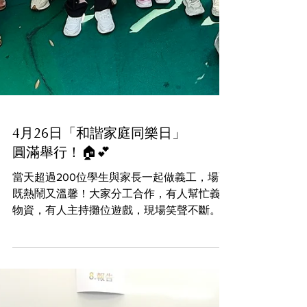
4月26日「和諧家庭同樂日」
圓滿舉行！🏠💕