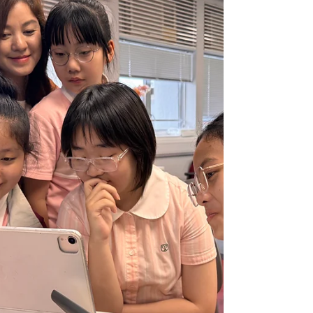
留在課室？☀️ 🗳️ 結果出爐：全校小息留在課
室，涼爽又安全。❄️ ✅ 每位同學一票，學習
表達意見，也學習尊重集體決定。 這就是啓
思培養Future Kids責任意識的方式！ 讓孩子
從小參與、思考、承擔，為未來的世界做好準
備。✨💪🏻