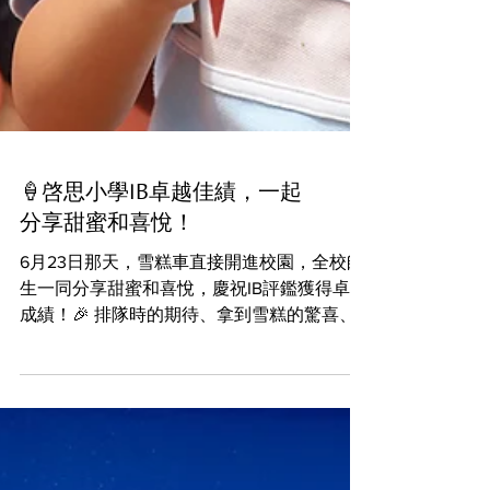
🍦啓思小學IB卓越佳績，一起
分享甜蜜和喜悅！
6月23日那天，雪糕車直接開進校園，全校師
生一同分享甜蜜和喜悅，慶祝IB評鑑獲得卓越
成績！🎉 排隊時的期待、拿到雪糕的驚喜、
咬下第一口的滿足笑容……😆📸 這份榮耀，是
全校師生和家長共同努力的成果； 這份喜
悅，啓思想與每一位分享！🎉