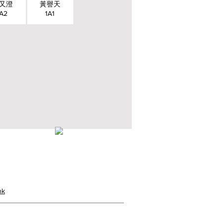
又澄
黃譽天
1A2
1A1
23382924
cps@creativeprisch.edu.hk
hk