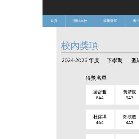
首頁
關於本校
學術發展
學
​校內獎項
2024-2025 年度
下學期
聖
得獎名單
梁舒雅
黃婧嵐
6A4
6A3
杜霈綨
鄭汶殷
4A4
4A3