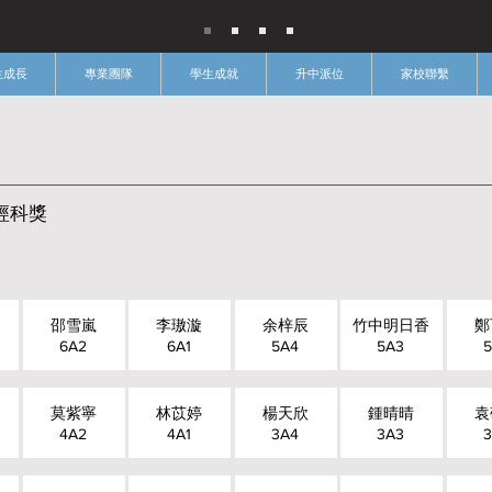
生成長
專業團隊
學生成就
升中派位
家校聯繫
經科獎
邵雪嵐
李璈漩
余梓辰
竹中明日香
鄭
6A2
6A1
5A4
5A3
5
莫紫寧
林苡婷
楊天欣
鍾晴晴
袁
4A2
4A1
3A4
3A3
3