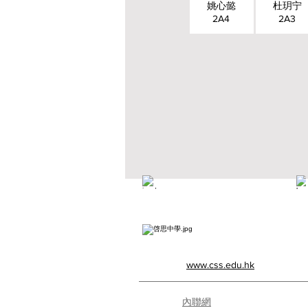
姚心懿
杜玥宁
2A4
2A3
Creative Primary School
www.css.edu.hk
內聯網