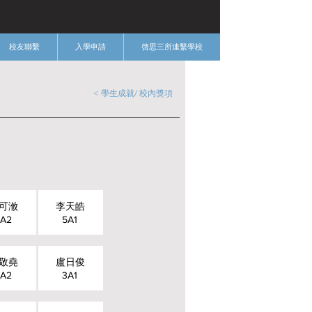
校友聯繫
入學申請
啓思三所連繫學校
< 學生成就/ 校內獎項
可浟
李天皓
A2
5A1
敬堯
盧日俊
A2
3A1