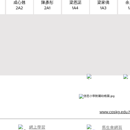
成心翹
陳彥彤
梁恩諾
梁家僑
余
2A2
2A1
1A4
1A3
2A, Oxford Road, Kowloon Tong, Kowloon
23360266
www.cpskg.edu.
網上學習
​舊生會網頁