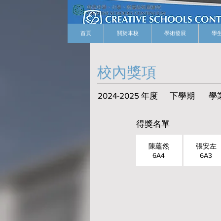
首頁
關於本校
學術發展
學
​校內獎項
2024-2025 年度
下學期
學
得獎名單
陳蘊然
張安左
6A4
6A3