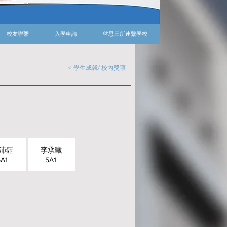
校友聯繫
入學申請
啓思三所連繫學校
< 學生成就/ 校內獎項
沛鈺
李承曦
5A1
5A1