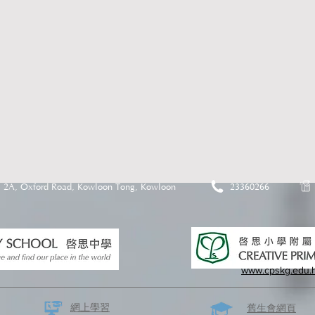
2A, Oxford Road, Kowloon Tong, Kowloon
23360266
www.cpskg.edu.
網上學習
​舊生會網頁