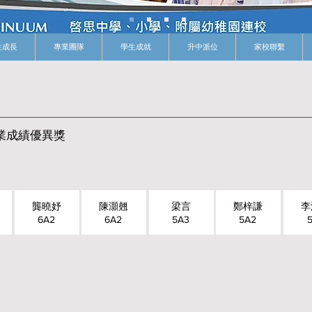
生成長
專業團隊
學生成就
升中派位
家校聯繫
業成績優異獎
龔曉妤
陳灝翹
梁言
鄭梓謙
李
6A2
6A2
5A3
5A2