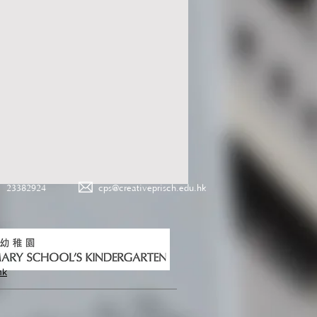
23382924
cps@creativeprisch.edu.hk
hk