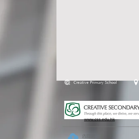
Creative Primary School
www.css.edu.hk
內聯網