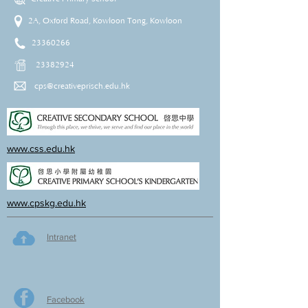
2A, Oxford Road, Kowloon Tong, Kowloon
23360266
23382924
cps@creativeprisch.edu.hk
www.css.edu.hk
www.cpskg.edu.hk
Intranet
Facebook