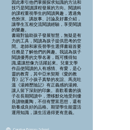
因此牽引他們掌握探求知識的方法和
技巧是閱讀課程發展的方向。閱讀科
的課程重視學生的閱讀興趣，透過角
色扮演、講故事、討論及好書介紹，
讓學生互相交流閱讀經驗，享受閱讀
的樂趣。
書籍對協助孩子發展智慧，無疑是有
力的工具，閱讀為孩子提供思考的空
間。老師和家長替學生選擇書籍首要
任務是了解他們的興趣。我認為孩子
閱讀優秀的文學名著，既可獲得知
識,還讓想像力活躍起來。兒童文學
作品使閲讀的人有感情、有愛，是心
靈的教育，其中亞米契斯《愛的教
育》記下小孩子真摰的友誼、馬克吐
溫《湯姆歷險記》有正義感的湯姆,
讓人留下深刻的印象。喜歡看書的孩
子在長期閱讀中，潛移默化地受到優
良讀物薰陶，不但有豐富思想，還有
助養成良好的品格。期望學生能靈活
運用知識，讓生活過得更有意義。
Creative Primary School