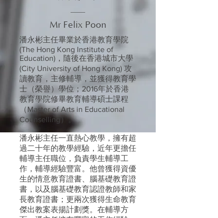
Mr Felix Poon
潘永彬主任畢業於香港教育學院
(The Hong Kong Institute of
Education)，隨後在香港城市大學
(City University of Hong Kong) 攻
讀教育，主修輔導，並獲得教育學
士（榮譽）學位；2016年於香港
教育學院修畢教育輔導碩士課程
（Master of Arts in Educational
Counselling）。
潘永彬主任一直熱心教學，擁有超
過二十年的教學經驗，近年更擔任
輔導主任職位，負責學生輔導工
作，輔導經驗豐富。他曾獲得資優
生的情意教育證書、腦基礎教育證
書，以及腦基礎教育認證教師和家
長教育證書；更兩次獲得生命教育
傑出教案表揚計劃獎。在輔導方