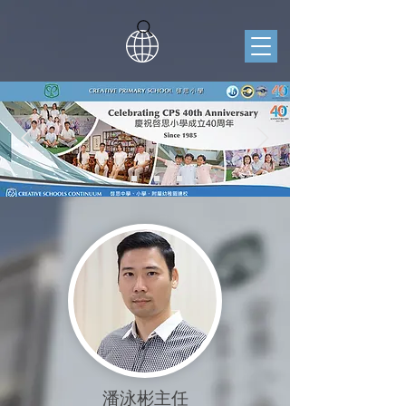
​潘泳彬主任