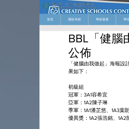
首頁
關於本校
學術發展
學
BBL「健
公佈
「健腦由我做起」海報設
果如下：
初級組
冠軍：3A1容希宜
亞軍：1A2陳子琳
季軍：1A1潘芷悠、1A3葉
優異獎：1A2張浩銘、1A2