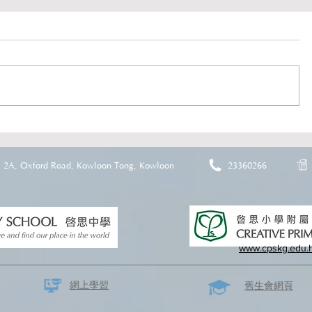
2A, Oxford Road, Kowloon Tong, Kowloon
23360266
www.cpskg.edu.
網上學習
​舊生會網頁