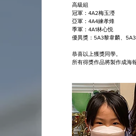
高級組
冠軍：4A2梅玉瀅
亞軍：4A4練孝烽
季軍：4A1林心悦
優異獎：5A3黎韋麟、5A
恭喜以上獲獎同學。
所有得獎作品將製作成海