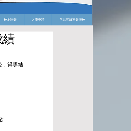
校友聯繫
入學申請
啓思三所連繫學校
成績
後，得獎結
欣