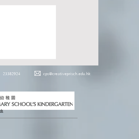
23382924
cps@creativeprisch.edu.hk
hk