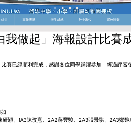
生成長
專業團隊
學生成就
升中派位
家校聯繫
腦由我做起」海報設計比賽
計比賽已經順利完成，感謝各位同學踴躍參加。經過評審
朗如
陳研穎、1A3陳玟熹、2A2蔣豐駿、2A3張景騏、2A3鄭魏